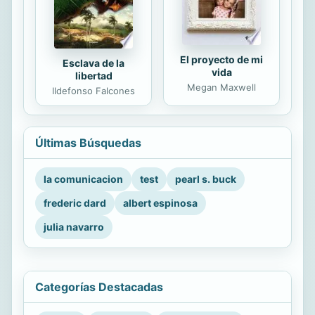
El proyecto de mi
Esclava de la
vida
libertad
Megan Maxwell
Ildefonso Falcones
Últimas Búsquedas
la comunicacion
test
pearl s. buck
frederic dard
albert espinosa
julia navarro
Categorías Destacadas