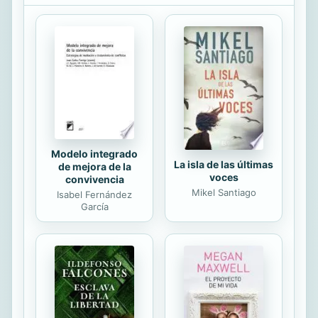
de su aplicación, la posibilidad de
autotratamiento y la ausencia de
reacciones nocivas secundarias y,
sobre todo su eficacia, ha provocado
que el Reiki sea una de las terapias
energéticas más usadas y que
despierta mayor interés. Esta terapia
se la debemos al japonés sensei
Mikao...
Modelo integrado
La isla de las últimas
de mejora de la
voces
convivencia
Mikel Santiago
Isabel Fernández
García