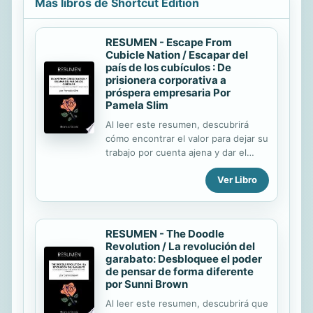
Más libros de Shortcut Edition
RESUMEN - Escape From
Cubicle Nation / Escapar del
país de los cubículos : De
prisionera corporativa a
próspera empresaria Por
Pamela Slim
Al leer este resumen, descubrirá
cómo encontrar el valor para dejar su
trabajo por cuenta ajena y dar el
paso hacia el mundo de la iniciativa
Ver Libro
empresarial. También aprenderá : a
deshacerse de los miedos
irracionales que le impiden dejar su
trabajo; a asimilar los reflejos
RESUMEN - The Doodle
adecuados antes de poner en
Revolution / La revolución del
marcha su empresa; la importancia
garabato: Desbloquee el poder
de la red; cómo construir una marca
de pensar de forma diferente
que funcione cómo poner en
por Sunni Brown
práctica su plan de negocio y
Al leer este resumen, descubrirá que
mantener sus finanzas saneadas. Ya