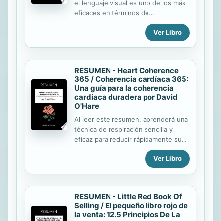
el lenguaje visual es uno de los más
sea usted empleado, ejecutivo de
eficaces en términos de
una pequeña empresa o de un gran
comprensión mutua, acción
grupo, tiene dificultades para llegar a
Ver Libro
constructiva y creatividad. También
fin de mes o, por el...
descubrirá : que el garabateo no es
sólo cosa de niños; que es
beneficioso para la psique que las
RESUMEN - Heart Coherence
representaciones visuales son
365 / Coherencia cardíaca 365:
verdaderos lenguajes con parte
Una guía para la coherencia
entera; cómo mejorar o transformar
cardíaca duradera por David
sus métodos de trabajo gracias al
O'Hare
garabateo. El término "garabatear"
Al leer este resumen, aprenderá una
suele evocar los dibujos de los
técnica de respiración sencilla y
niños. En realidad, es un lenguaje
eficaz para reducir rápidamente su
creativo universal. En "Le gribouille,
estrés. También aprenderá : cómo
c'est tout un art", un libro a la vez
Ver Libro
producir a voluntad un estado de
lúdico y...
coherencia cardíaca; cómo gestionar
mejor las limitaciones de la vida
cotidiana; cómo mejorar sus
RESUMEN - Little Red Book Of
parámetros fisiológicos cómo perder
Selling / El pequeño libro rojo de
peso ; cómo reaccionar mejor ante
la venta: 12.5 Principios De La
las situaciones. Cuando está