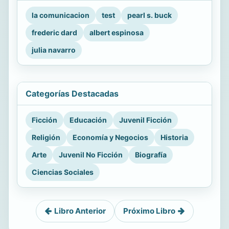
la comunicacion
test
pearl s. buck
frederic dard
albert espinosa
julia navarro
Categorías Destacadas
Ficción
Educación
Juvenil Ficción
Religión
Economía y Negocios
Historia
Arte
Juvenil No Ficción
Biografía
Ciencias Sociales
Libro Anterior
Próximo Libro