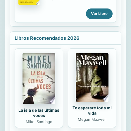
más gente de la que contrataron en
las últimas dos décadas. Las
Ver Libro
bancarrotas y los fraudes abundan.
En el tumultuoso ambiente de los
negocios de la actualidad, los
administradores quieren una guía
Libros Recomendados 2026
que sea apropiada y concisa, una
metáfora única y memorable y que
se salga de lo común. Precisamente
eso es lo que Canarios empresariales
conjuga. Hay una escasez de libros
de negocios que ofrecen esa guía.
Se necesita un tema oportuno, una
metáfora pegajosa y una
mercadotecnia fuera de lo...
Te esperaré toda mi
La isla de las últimas
vida
voces
Megan Maxwell
Mikel Santiago