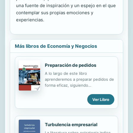
una fuente de inspiración y un espejo en el que
contemplar sus propias emociones y
experiencias.
Más libros de Economía y Negocios
Preparación de pedidos
A lo largo de este libro
aprenderemos a preparar pedidos de
forma eficaz, siguiendo
procedimientos establecidos que
nos ayudarán a ejecutar las tareas de
Ver Libro
la manera más precisa y eficiente
posible.Veremos cómo interpretar la
información contenida en órdenes
de pedidos de distinta naturaleza, de
Turbulencia empresarial
diferentes tipos de empresas y de
almacenes; aprenderemos a
La literatura sobre estrategia indica