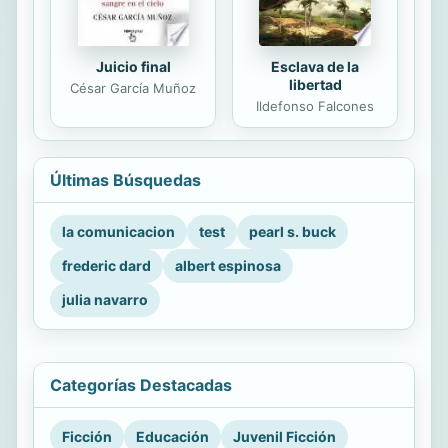
Juicio final
Esclava de la
libertad
César García Muñoz
Ildefonso Falcones
Últimas Búsquedas
la comunicacion
test
pearl s. buck
frederic dard
albert espinosa
julia navarro
Categorías Destacadas
Ficción
Educación
Juvenil Ficción