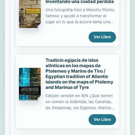
Inventando una ciudad perdida
Gran Bretaña, con unos colonos que
intentan mantener su influencia en el
Una fotografía hizo a Macchu Picchu
nuevo continente a través de la
famoso y ayudó a transformar el
economía • Seguir los pasos de John
lugar en lo que la autora llama una
Adams, que logra convencer...
"ciudad perdida descubierta", una
utopía andina encontrada. Desde
Ver Libro
entonces el lugar no ha sido el
mismo. El libro trata sobre el ejercicio
de ver y el papel que jugaron las
tecnologías de visualización para
Tradicin egipcia de islas
moldear el conocimiento sobre las
atlnticas en los mapas de
naciones, los pueblos y el pasado
Ptolemeo y Marino de Tiro /
convertido en patrimonio nacional.
Egyptian tradition of Atlantic
islands on the maps of Ptolemy
Hiram Bingham y las tres
and Marinus of Tyre
expediciones de Yale (1911, 1912,
1914-1915) presentaron a Macchu
Edición versión en B/N ¿Qué tienen
Picchu y al Perú ante el mundo,
en común la Atlántida, las Canarias,
modelando su imagen muchos siglos
las Amazonas, los Egipcios, Marino
después de que lo...
de Tiro y Claudio Ptolemeo? La
Ver Libro
respuesta se halla en este nuevo
libro de la serie de Atlantología
Histórico-Científica, del atlantólogo,