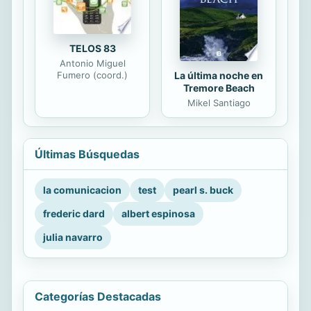
TELOS 83
Antonio Miguel
La última noche en
Fumero (coord.)
Tremore Beach
Mikel Santiago
Últimas Búsquedas
la comunicacion
test
pearl s. buck
frederic dard
albert espinosa
julia navarro
Categorías Destacadas