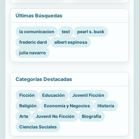
Últimas Búsquedas
la comunicacion
test
pearl s. buck
frederic dard
albert espinosa
julia navarro
Categorías Destacadas
Ficción
Educación
Juvenil Ficción
Religión
Economía y Negocios
Historia
Arte
Juvenil No Ficción
Biografía
Ciencias Sociales