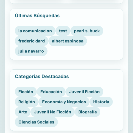
Últimas Búsquedas
la comunicacion
test
pearl s. buck
frederic dard
albert espinosa
julia navarro
Categorías Destacadas
Ficción
Educación
Juvenil Ficción
Religión
Economía y Negocios
Historia
Arte
Juvenil No Ficción
Biografía
Ciencias Sociales