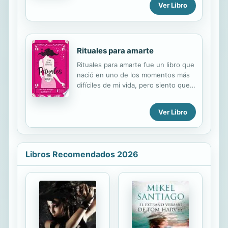
el pillaje, los despóticos pachás
Ver Libro
Its about his childhood as a lost
turcos, las epidemias, las duras
paradise; a tribute from Ivan
travesías por el desierto,...
Jablonka to his parents and the
relationship between generations.
Rituales para amarte
Rituales para amarte fue un libro que
nació en uno de los momentos más
difíciles de mi vida, pero siento que
fue una descarga de amor para todo
el mundo y que de aquí surgieron
Ver Libro
rituales poderosos para quien lo lea.
Y no se trata solo de los rituales que
vas a encontrar, se trata de empezar
a reconocer la magia que eres, ir más
Libros Recomendados 2026
allá de tus puntos de vista fijos y leer
otras posibilidades de cambio,
sanación y creación, que pueden
abrir paso a experiencias grandiosas
en tu vida. Esta es una oportunidad
para descubrir técnicas,
facilitaciones y procesos que desde
la vivencia muestran...