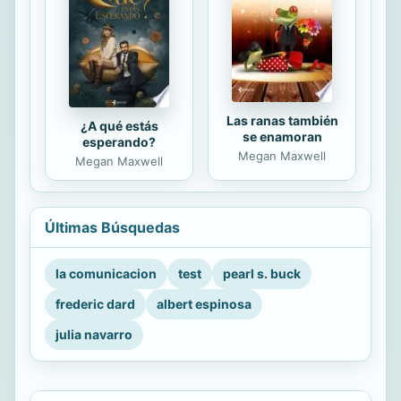
Las ranas también
¿A qué estás
se enamoran
esperando?
Megan Maxwell
Megan Maxwell
Últimas Búsquedas
la comunicacion
test
pearl s. buck
frederic dard
albert espinosa
julia navarro