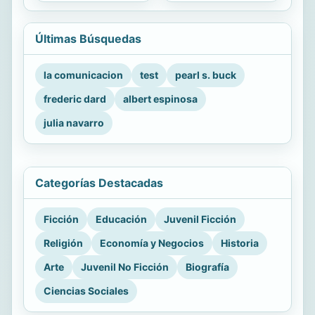
Últimas Búsquedas
la comunicacion
test
pearl s. buck
frederic dard
albert espinosa
julia navarro
Categorías Destacadas
Ficción
Educación
Juvenil Ficción
Religión
Economía y Negocios
Historia
Arte
Juvenil No Ficción
Biografía
Ciencias Sociales