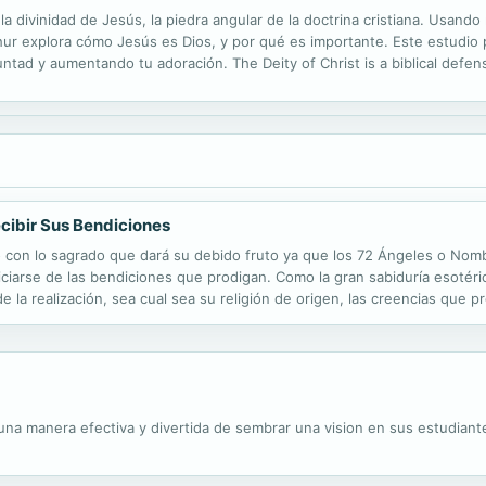
 la divinidad de Jesús, la piedra angular de la doctrina cristiana. Usa
ur explora cómo Jesús es Dios, y por qué es importante. Este estudio p
luntad y aumentando tu adoración. The Deity of Christ is a biblical defen
en New Testament texts, the pastor and theologian John MacArthur...
ecibir Sus Bendiciones
ntro con lo sagrado que dará su debido fruto ya que los 72 Ángeles o Nom
ciarse de las bendiciones que prodigan. Como la gran sabiduría esotérica
e la realización, sea cual sea su religión de origen, las creencias que p
práctico de angeología cabalística construido...
una manera efectiva y divertida de sembrar una vision en sus estudiante