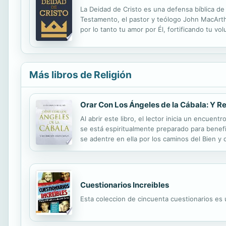
La Deidad de Cristo es una defensa bíblica de
Testamento, el pastor y teólogo John MacArth
por lo tanto tu amor por Él, fortificando tu vo
of Christian doctrine. Using more than a doz
Más libros de Religión
Orar Con Los Ángeles de la Cábala: Y R
Al abrir este libro, el lector inicia un encue
se está espiritualmente preparado para benefi
se adentre en ella por los caminos del Bien y d
En este libro encontrará un manual completo y 
Cuestionarios Increibles
Esta coleccion de cincuenta cuestionarios es 