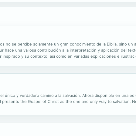
os no se percibe solamente un gran conocimiento de la Biblia, sino un 
ur hace una valiosa contribución a la interpretación y aplicación del tex
or inspirado y su contexto, así como en variadas explicaciones e ilustr
xperience, wisdom, and insight of one of the most trusted ministry le
el único y verdadero camino a la salvación. Ahora disponible en una edi
d presents the Gospel of Christ as the one and only way to salvation. N