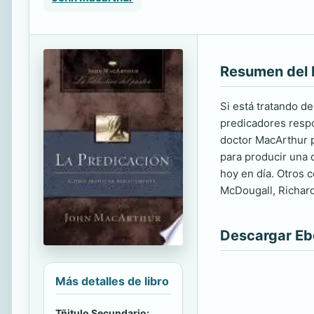
Resumen del 
Si está tratando d
predicadores respo
doctor MacArthur p
para producir una 
hoy en día. Otros 
McDougall, Richard
Descargar E
Más detalles de libro
Tñitulo Secundario: