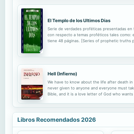
El Templo de los Ultimos Dias
Serie de verdades proféticas presentadas en f
con respecto a temas proféticos tales como: el 
tiene 48 páginas. [Series of prophetic truths
Hell (Infierno)
We have to know about the life after death in 
never given to anyone and everyone must take t
Bible, and it is a love letter of God who wants
Nosotros debemos conocer con anterioridad a
Libros Recomendados 2026