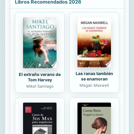
guia ofrece respuestas a las
Libros Recomendados 2026
desafiantes preguntas que hacen
con frecuencia las personas no
cristianas y les muestra el sendero a
la salvacion. Incluye tambien 40
temas de las Promesas de Dios, para
ayudar al lector a ser un mejor
conocedor de la Palabra de Dios. Con
el respaldo del Dr. Ronnie Floyd, el
Dr. Johnny Hunt y...
Las ranas también
El extraño verano de
se enamoran
Tom Harvey
Megan Maxwell
Mikel Santiago