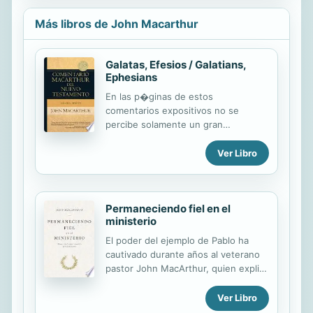
Más libros de John Macarthur
Galatas, Efesios / Galatians,
Ephesians
En las p�ginas de estos
comentarios expositivos no se
percibe solamente un gran
conocimiento de la Biblia, sino un
amor y un celo profundos por la
Ver Libro
Palabra de Dios y por el Dios de la
Palabra. One of the best
commentaries of the New Testament
Permaneciendo fiel en el
available now in Spanish. Ideal for
ministerio
personal or group study and
teaching, these commentaries help
El poder del ejemplo de Pablo ha
you better understand and apply
cautivado durante años al veterano
scripture. Published in English by
pastor John MacArthur, quien explica
Moody publishers.
aquí nueve convicciones
inquebrantables que contribuyen a
Ver Libro
esa extraordinaria perseverancia. En