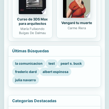
Curso de 3DS Max
Vengaré tu muerte
para arquitectos
Carme Riera
María Fullaondo
Buigas De Dalmau
Últimas Búsquedas
la comunicacion
test
pearl s. buck
frederic dard
albert espinosa
julia navarro
Categorías Destacadas