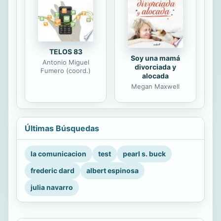
TELOS 83
Soy una mamá
Antonio Miguel
divorciada y
Fumero (coord.)
alocada
Megan Maxwell
Últimas Búsquedas
la comunicacion
test
pearl s. buck
frederic dard
albert espinosa
julia navarro