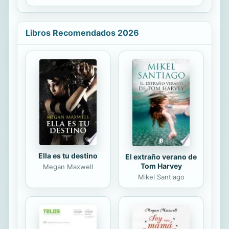
literatos, aunque maestros de la
palabra y de la vida; creadores de
Literatura, en mayúsculas; artistas
Libros Recomendados 2026
libres y sin tapujos, en definitiva. Y
también aquellos libertinos que
habitaron la isla de Capri o Taormina,
entre las azules aguas y cielos del
Mediterráneo. Todos ellos libertinos,
libres en su amplitud de
pensamiento, sin condicionamiento
de sexo ni prejuicios de ningún tipo,
pues al...
Ella es tu destino
El extraño verano de
Tom Harvey
Megan Maxwell
Mikel Santiago