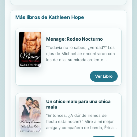
Más libros de Kathleen Hope
Menage: Rodeo Nocturno
"Todavía no lo sabes, ¿verdad?" Los
ojos de Michael se encontraron con
los de ella, su mirada ardiente
buscando la respuesta. "¿No sabes
qué?", ​​Respondió Julia. Pero
Ver Libro
mientras hablaba, la mano de Michael
llegó a la parte superior de su muslo
y él se quedó allí. Julia no estaba
segura de lo que la poseía en ese
Un chico malo para una chica
momento, pero no se apartó. En
mala
cambio, extendió los muslos
ligeramente, lo suficiente como para
“Entonces, ¿A dónde iremos de
hacerle saber a Michael que no
fiesta esta noche?” Mire a mi mejor
quería que se detuviera. Nunca había
amiga y compañera de banda, Érica.
sido tan valiente en su vida,
“Primero terminemos el show, ¿Está