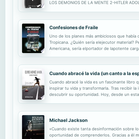
LOS DEMONIOS DE LA MENTE 2-HITLER ADOL
NACIMIENTO DEL PARTIDO NAZI 1918-1923 En est
Adolf...
Confesiones de Fraile
Uno de los planes más ambiciosos que había c
Tropicana. ¿Quién sería elejecutor material? 
Americana, sería elportador de lapotente car
nuestro continente -Barbados, Nicaragua, El Sa
Cuando abracé la vida (un canto a la e
Cuando abracé la vida es un fascinante libro q
inspirar tu vida y transformarla. Tras recibir 
descubrir su oportunidad. Hoy, desde un estad
de vida y de valores que necesitan contagiars
Michael Jackson
«Cuando existe tanta desinformación sobre lo
oportunidad de comprenderlos. Gracias a él m