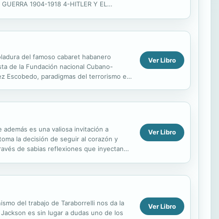
GUERRA 1904-1918 4-HITLER Y EL
ia y primeros años de adolescencia de
oladura del famoso cabaret habanero
Ver Libro
ista de la Fundación nacional Cubano-
nez Escobedo, paradigmas del terrorismo en
real de...
e además es una valiosa invitación a
Ver Libro
 toma la decisión de seguir al corazón y
través de sabias reflexiones que inyectan
mo del trabajo de Taraborrelli nos da la
Ver Libro
Jackson es sin lugar a dudas uno de los