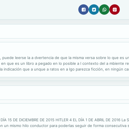
 puede leerse la a dvertencia de que la misma versa sobre lo que es u
 en que es un libro a pegado en lo posible a l contexto del a mbiente 
la indicación que a unque a ratos en a lgo parezca ficción, en ningún cas
, gentes y fechas verídicas que conforman este a rgumento que, hoy a
 15 DE DICIEMBRE DE 2015 HITLER 4 EL DÍA 1 DE ABRIL DE 2016 La Saga
con un mismo hilo conductor para poderlas seguir de forma consecutiva