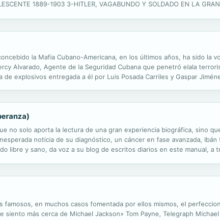
ESCENTE 1889-1903 3-HITLER, VAGABUNDO Y SOLDADO EN LA GRAN 
a segunda parte, te hayas, lector, ante la novela que narra la infanc
oncebido la Mafia Cubano-Americana, en los últimos años, ha sido la v
Percy Alvarado, Agente de la Seguridad Cubana que penetró elala terror
ga de explosivos entregada a él por Luis Posada Carriles y Gaspar Jimé
lvador, Panamá. "Confesiones de Fraile" es, precisamente, una historia 
speranza)
ue no solo aporta la lectura de una gran experiencia biográfica, sino qu
la inesperada noticia de su diagnóstico, un cáncer en fase avanzada, Ibán
o libre y sano, da voz a su blog de escritos diarios en este manual, a 
e en el mundo: gratitud, alegría y esperanza. Ibán nos recuerda que...
s famosos, en muchos casos fomentada por ellos mismos, el perfeccionis
e siento más cerca de Michael Jackson» Tom Payne, Telegraph Michael 