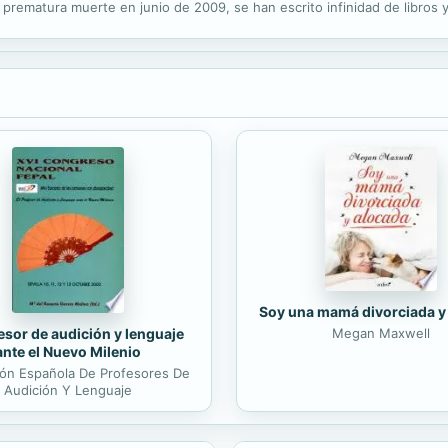
prematura muerte en junio de 2009, se han escrito infinidad de libros 
el Jackson. La magia y la locura, la historia completa constituye su biog
Soy una mamá divorciada y
esor de audición y lenguaje
Megan Maxwell
ante el Nuevo Milenio
ón Española De Profesores De
Audición Y Lenguaje