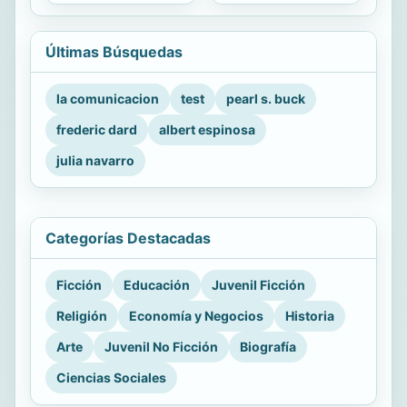
Últimas Búsquedas
la comunicacion
test
pearl s. buck
frederic dard
albert espinosa
julia navarro
Categorías Destacadas
Ficción
Educación
Juvenil Ficción
Religión
Economía y Negocios
Historia
Arte
Juvenil No Ficción
Biografía
Ciencias Sociales