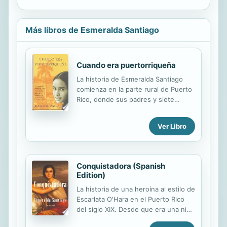
Más libros de Esmeralda Santiago
Cuando era puertorriqueña
La historia de Esmeralda Santiago
comienza en la parte rural de Puerto
Rico, donde sus padres y siete
hermanos, en continuas luchas los
unos con los otros, vivían una vida
Ver Libro
alborotada pero llena de amor y
ternura. De niña, Esmeralda aprendió
a apreciar cómo se come una
guayaba, a distinguir la canción del
Conquistadora (Spanish
coquí, a identificar los ingredientes
Edition)
en las morcillas y a ayudar a que el
La historia de una heroína al estilo de
alma de un bebé muerto subiera al
Escarlata O'Hara en el Puerto Rico
Cielo. Pero precisamente cuando
del siglo XIX. Desde que era una niña
Esmeralda parecía haberlo aprendido
en la España del siglo diecinueve,
todo sobre su cultura, la llevaron a