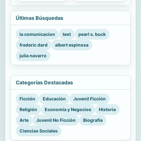
Últimas Búsquedas
la comunicacion
test
pearl s. buck
frederic dard
albert espinosa
julia navarro
Categorías Destacadas
Ficción
Educación
Juvenil Ficción
Religión
Economía y Negocios
Historia
Arte
Juvenil No Ficción
Biografía
Ciencias Sociales