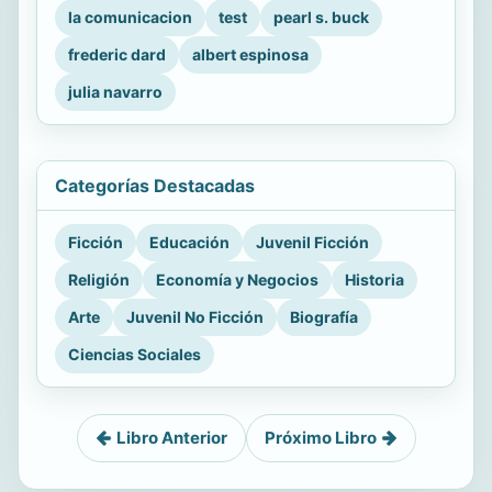
la comunicacion
test
pearl s. buck
frederic dard
albert espinosa
julia navarro
Categorías Destacadas
Ficción
Educación
Juvenil Ficción
Religión
Economía y Negocios
Historia
Arte
Juvenil No Ficción
Biografía
Ciencias Sociales
Libro Anterior
Próximo Libro