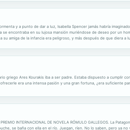
ormenta y a punto de dar a luz, Isabella Spencer jamás habría imaginad
ora se encontraba en su lujosa mansión muriéndose de deseo por un hom
a su amiga de la infancia era peligroso, y más después de que diera a l
ario griego Ares Kourakis iba a ser padre. Estaba dispuesto a cumplir c
 ofrecerle era una intensa pasión y una gran fortuna, ¿era suficiente par
PREMIO INTERNACIONAL DE NOVELA RÓMULO GALLEGOS. La Patagonia, en
che, se baña con ella en el río. Juegan, ríen. No lo saben, pero ya no v