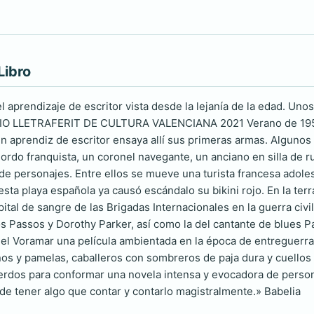
Libro
 aprendizaje de escritor vista desde la lejanía de la edad. Unos 
O LLETRAFERIT DE CULTURA VALENCIANA 2021 Verano de 1953. U
n aprendiz de escritor ensaya allí sus primeras armas. Algunos 
gordo franquista, un coronel navegante, un anciano en silla de 
 de personajes. Entre ellos se mueve una turista francesa adole
esta playa española ya causó escándalo su bikini rojo. En la t
ital de sangre de las Brigadas Internacionales en la guerra civ
s Passos y Dorothy Parker, así como la del cantante de blues P
el Voramar una película ambientada en la época de entreguerras
os y pamelas, caballeros con sombreros de paja dura y cuellos 
rdos para conformar una novela intensa y evocadora de person
 de tener algo que contar y contarlo magistralmente.» Babelia