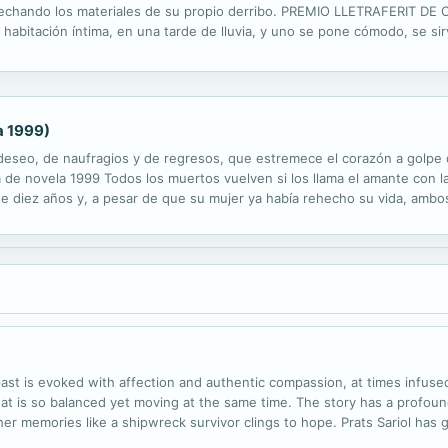
ovechando los materiales de su propio derribo. PREMIO LLETRAFERIT 
 habitación íntima, en una tarde de lluvia, y uno se pone cómodo, se sir
unas veces será luminosa con la ventana abierta por donde llegan los...
a 1999)
 deseo, de naufragios y de regresos, que estremece el corazón a golp
novela 1999 Todos los muertos vuelven si los llama el amante con la 
 diez años y, a pesar de que su mujer ya había rehecho su vida, ambos 
ién cada día en el asfalto de la ciudad. Según el manual de la resurrec
ast is evoked with affection and authentic compassion, at times infused w
at is so balanced yet moving at the same time. The story has a profoun
 her memories like a shipwreck survivor clings to hope. Prats Sariol has 
ed until the very end; it is only in the last line that we find out how...