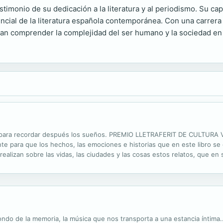
timonio de su dedicación a la literatura y al periodismo. Su ca
sencial de la literatura española contemporánea. Con una carrer
can comprender la complejidad del ser humano y la sociedad en 
ino para recordar después los sueños. PREMIO LLETRAFERIT DE CULTURA
nte para que los hechos, las emociones e historias que en este libro 
os realizan sobre las vidas, las ciudades y las cosas estos relatos, que
nuestro país acababa de ser admitido en el Mercado Común, traté de ex
ondo de la memoria, la música que nos transporta a una estancia íntima..