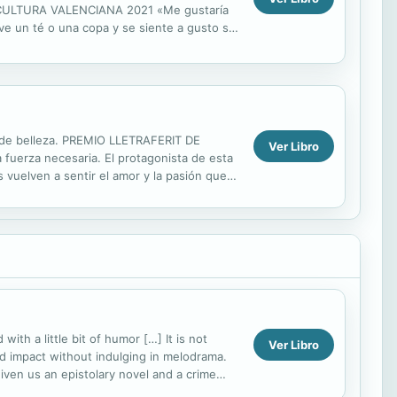
DE CULTURA VALENCIANA 2021 «Me gustaría
ve un té o una copa y se siente a gusto sin
e de belleza. PREMIO LLETRAFERIT DE
Ver Libro
fuerza necesaria. El protagonista de esta
vuelven a sentir el amor y la pasión que
ción, el primer...
ith a little bit of humor […] It is not
Ver Libro
d impact without indulging in melodrama.
given us an epistolary novel and a crime