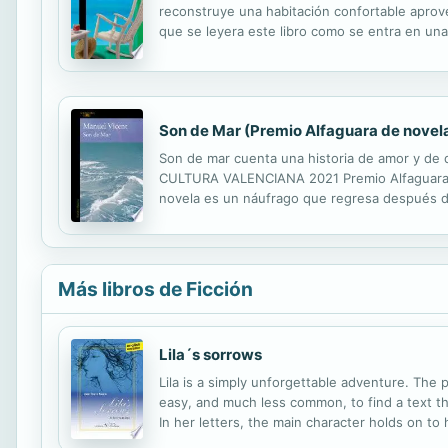
reconstruye una habitación confortable apr
que se leyera este libro como se entra en una
necesidad de ir a otra parte. Esta habitación 
Son de Mar (Premio Alfaguara de novel
Son de mar cuenta una historia de amor y de
CULTURA VALENCIANA 2021 Premio Alfaguara de 
novela es un náufrago que regresa después de
creyeron perdidos. Pero este hecho sucede tamb
Más libros de Ficción
Lila´s sorrows
Lila is a simply unforgettable adventure. The p
easy, and much less common, to find a text th
In her letters, the main character holds on to
novel all in one. The murder mystery is not solv