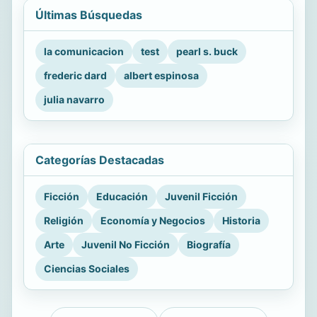
Últimas Búsquedas
la comunicacion
test
pearl s. buck
frederic dard
albert espinosa
julia navarro
Categorías Destacadas
Ficción
Educación
Juvenil Ficción
Religión
Economía y Negocios
Historia
Arte
Juvenil No Ficción
Biografía
Ciencias Sociales