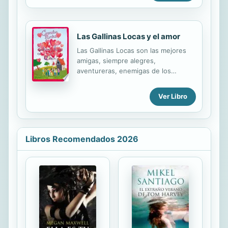
una rica torta y afinar todos los
regresar a Eternia para ayudar a sus
detalles para que sea un día
habitantes. Al llegar, descubren para
inolvidable.
su...
Las Gallinas Locas y el amor
Las Gallinas Locas son las mejores
amigas, siempre alegres,
aventureras, enemigas de los
Pigmeos... han crecido y ahora se
enfrentarán juntas a ese sentimiento
Ver Libro
llamado AMOR. Las Gallinas Locas
son ya adolescentes y están
descubriendo que los asuntos del
corazón no son para nada sencillos.
Libros Recomendados 2026
Sardine y Fred cada día están más
unidos, aunque ella tiene suficientes
preocupaciones con las dudas de su
madre: ¿quiere casarse con su novio
o no? Luego está Melanie, que sigue
siendo la más adelantada en los
temas amorosos. Mientras tanto,
Trude parece tener de pronto una
curiosa obsesión por...