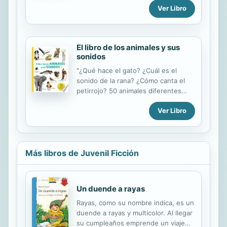
Ver Libro
Coco, who always asks him for hugs
and gives kisses that make him feel
uncomfortable. With the help of his
grandmother, Ati will learn to use
El libro de los animales y sus
creativity to cope.
sonidos
"¿Qué hace el gato? ¿Cuál es el
sonido de la rana? ¿Cómo canta el
petirrojo? 50 animales diferentes
toman vida gracias a los círculos
Ver Libro
presentes en cada página y sobre el
dibujo de cada animal. Dividido en
siete hábitats distintos, este libro da
a conocer diversos animales,
comunes y no tan comunes,
Más libros de Juvenil Ficción
enriquece el vocabulario y desarrolla
la motricidad fina de los niños."--
Back cover.
Un duende a rayas
Rayas, como su nombre indica, es un
duende a rayas y multicolor. Al llegar
su cumpleaños emprende un viaje