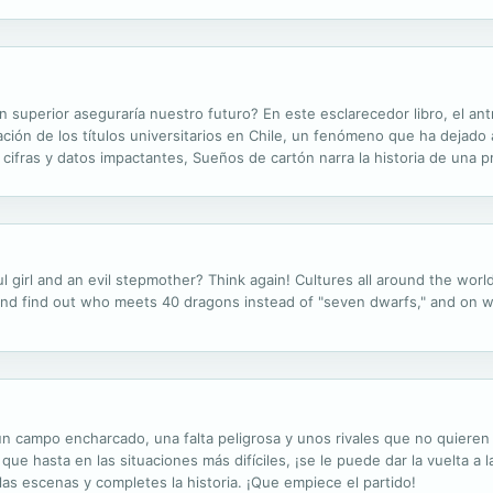
superior aseguraría nuestro futuro? En este esclarecedor libro, el antr
flación de los títulos universitarios en Chile, un fenómeno que ha dejad
ifras y datos impactantes, Sueños de cartón narra la historia de una pr
que se ha entrelazado con las abrumadoras deudas contraídas para...
ful girl and an evil stepmother? Think again! Cultures all around the wor
d find out who meets 40 dragons instead of "seven dwarfs," and on wh
: un campo encharcado, una falta peligrosa y unos rivales que no quiere
e hasta en las situaciones más difíciles, ¡se le puede dar la vuelta a l
las escenas y completes la historia. ¡Que empiece el partido!