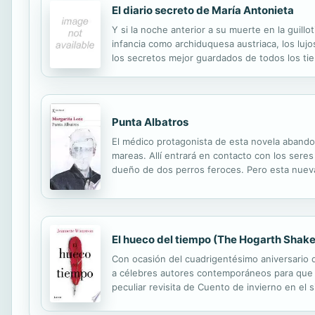
El diario secreto de María Antonieta
Y si la noche anterior a su muerte en la guillo
infancia como archiduquesa austriaca, los lu
los secretos mejor guardados de todos los tie
aterradora noche en que la muchedumbre parisi
Punta Albatros
El médico protagonista de esta novela abandona
mareas. Allí entrará en contacto con los seres
dueño de dos perros feroces. Pero esta nueva 
amigos, a su antiguo trabajo en el hospital─ y
El hueco del tiempo (The Hogarth Shak
Con ocasión del cuadrigentésimo aniversario 
a célebres autores contemporáneos para que re
peculiar revisita de Cuento de invierno en el 
ese hueco no se va a llenar nunca.» Jeanette 