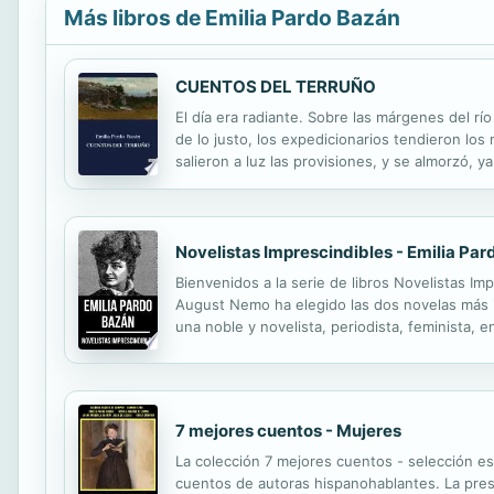
Más libros de Emilia Pardo Bazán
CUENTOS DEL TERRUÑO
El día era radiante. Sobre las márgenes del rí
de lo justo, los expedicionarios tendieron los
salieron a luz las provisiones, y se almorzó, y
hizo gasto del vinillo del país, de sidra acham
Novelistas Imprescindibles - Emilia Pa
Bienvenidos a la serie de libros Novelistas Imp
August Nemo ha elegido las dos novelas más im
una noble y novelista, periodista, feminista, e
introductora del naturalismo en España. Fue u
7 mejores cuentos - Mujeres
La colección 7 mejores cuentos - selección esp
cuentos de autoras hispanohablantes. La pres