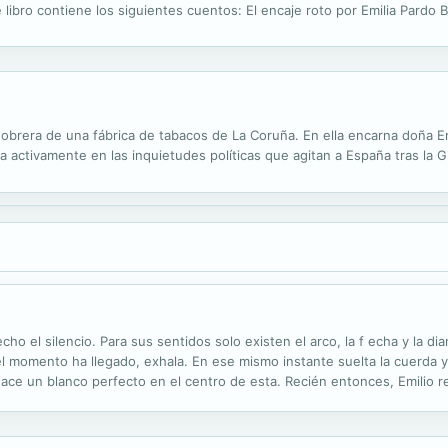
e libro contiene los siguientes cuentos: El encaje roto por Emilia Pardo
mper. Lo indescriptible por Regina Alcaide de Zafra. Quien escucha su 
obrera de una fábrica de tabacos de La Coruña. En ella encarna doña Em
pa activamente en las inquietudes políticas que agitan a España tras la G
cho el silencio. Para sus sentidos solo existen el arco, la f echa y la di
 momento ha llegado, exhala. En ese mismo instante suelta la cuerda y li
ace un blanco perfecto en el centro de esta. Recién entonces, Emilio regr
lo ovaciona de pie y en su rostro se dibuja una sonrisa ...