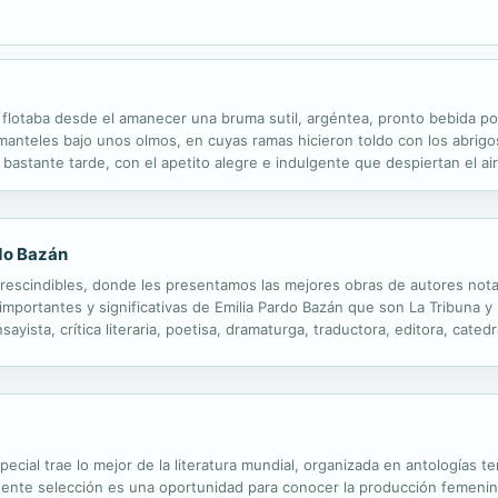
o flotaba desde el amanecer una bruma sutil, argéntea, pronto bebida po
 manteles bajo unos olmos, en cuyas ramas hicieron toldo con los abrigo
a bastante tarde, con el apetito alegre e indulgente que despiertan el air
pañada, de licores, servidos con el café que un remero...
rdo Bazán
rescindibles, donde les presentamos las mejores obras de autores notables
portantes y significativas de Emilia Pardo Bazán que son La Tribuna y 
nsayista, crítica literaria, poetisa, dramaturga, traductora, editora, cate
na precursora en sus ideas acerca de los derechos de las mujeres y el..
ecial trae lo mejor de la literatura mundial, organizada en antologías 
ente selección es una oportunidad para conocer la producción femenina 