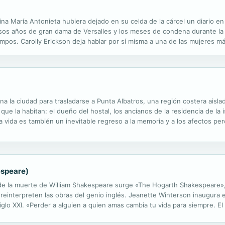
tina María Antonieta hubiera dejado en su celda de la cárcel un diario en
josos años de gran dama de Versalles y los meses de condena durante la
mpos. Carolly Erickson deja hablar por sí misma a una de las mujeres más
na irrumpió en el dormitorio de palacio con la intención de...
 la ciudad para trasladarse a Punta Albatros, una región costera aislad
 que la habitan: el dueño del hostal, los ancianos de la residencia de la
vida es también un inevitable regreso a la memoria y a los afectos pe
 a todo aquello que ha dejado atrás. Acompañado por el protagonista, ...
espeare)
de la muerte de William Shakespeare surge «The Hogarth Shakespeare»,
interpreten las obras del genio inglés. Jeanette Winterson inaugura es
siglo XXI. «Perder a alguien a quien amas cambia tu vida para siempre. E
Winterson Es ya un motivo clásico el tema del hombre que repudia a su.