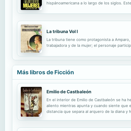
hispánoamericana a lo largo de los siglos. Est
Asensi. Luz y sombra por Soledad Acosta de Sa
La tribuna Vol I
La tribuna tiene como protagonista a Amparo, 
trabajadora y de la mujer; el personaje partici
Más libros de Ficción
Emilio de Castbaleón
En el interior de Emilio de Castbaleón se ha he
aliento mientras apunta y cuando siente que el
distancia que separa al arquero de la diana y h
sobre su piel, oye los vítores del público que 