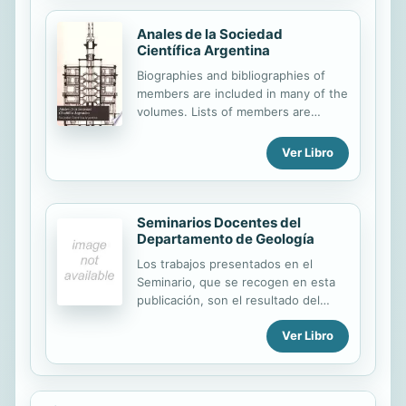
climatología y...
acompañan, ofrece los recursos más
adecuados para facilitar la labor
Anales de la Sociedad
Científica Argentina
docente. En el CD que acompaña al
LIbro-guía se incluye una versión en
Biographies and bibliographies of
Word de la Programación didáctica,
members are included in many of the
tests de autoevaluación de todos los
volumes. Lists of members are
temas e imágenes para proyectar en
usually given on covers of the
clase.
numbers.
Ver Libro
Seminarios Docentes del
Departamento de Geología
Los trabajos presentados en el
Seminario, que se recogen en esta
publicación, son el resultado del
esfuerzo por profundizar en los
Ver Libro
diferentes temas tratados,
clarificando las ideas y conceptos
básicos que pueden hacer
comprender la situación actual de la