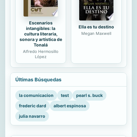
Escenarios
Ella es tu destino
intangibles: la
Megan Maxwell
cultura literaria,
sonora y artística de
Tonalá
Alfredo Hermosillo
López
Últimas Búsquedas
la comunicacion
test
pearl s. buck
frederic dard
albert espinosa
julia navarro