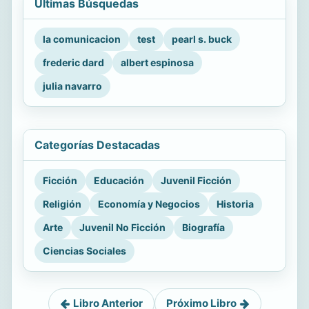
Últimas Búsquedas
la comunicacion
test
pearl s. buck
frederic dard
albert espinosa
julia navarro
Categorías Destacadas
Ficción
Educación
Juvenil Ficción
Religión
Economía y Negocios
Historia
Arte
Juvenil No Ficción
Biografía
Ciencias Sociales
Libro Anterior
Próximo Libro