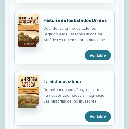
Historia de los Estados Unidos
Cuando los primeros colonos
llegaron a los Estados Unidos de
América y comenzaron a buscarse la
vida en aquel entorno natural, tan
duro y poco familiar para gentes
Ver Libro
procedentes de Europa, jamás
habrían podido soñar que, algún día,
esa tierra que pisaban se convertiría
en uno de los países más poderosos
del mundo.
La historia azteca
Durante muchos años, los aztecas
han capturado nuestra imaginación.
Las historias de los invasores
europeos originales combinadas con
ruinas y leyendas únicas e
Ver Libro
impresionantes que hablan de
palacios de oro crean una imagen de