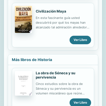
la sociedad azteca definida por la
grandeza, la riqueza y el esplendor.
Civilización Maya
En esta fascinante guía usted
descubrirá por qué los mayas han
alcanzado tal admiración alrededor
del mundo por encima de las muchas
otras civilizaciones que existieron en
Ver Libro
Mesoamérica en aquel tiempo
Más libros de Historia
La obra de Séneca y su
pervivencia
Cinco estudios sobre la obra de
Séneca y su pervivencia es un
volumen misceláneo que reúne
trabajos sobre la obra de Séneca
Ver Libro
entendida como obra literaria; sobre