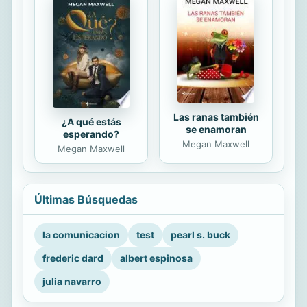
Las ranas también
¿A qué estás
se enamoran
esperando?
Megan Maxwell
Megan Maxwell
Últimas Búsquedas
la comunicacion
test
pearl s. buck
frederic dard
albert espinosa
julia navarro