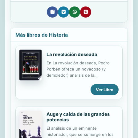
Más libros de Historia
La revolución deseada
En La revolución deseada, Pedro
Porbén ofrece un novedoso (y
demoledor) análisis de la
construcción cultural del hombre
nuevo en la Cuba revolucionaria.
Ver Libro
Partiendo del marco teórico de los
estudios culturales, el autor examina
las “políticas del afecto” (Deleuze y
Guattari) generadas en torno al
Auge y caída de las grandes
aparato político de la revolución
potencias
desde 1959 y que permitieron su
El análisis de un eminente
subsistencia a lo largo de ya más de
historiador, que se sumerge en los
cinco décadas. Para ello Porbén