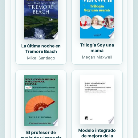
la vida y su lugar dentro del mundo
musulmán.
Trilogía Soy una
La última noche en
mamá
Tremore Beach
Megan Maxwell
Mikel Santiago
Modelo integrado
El profesor de
de mejora de la
audición y lenguaje