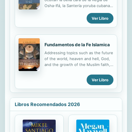
su plenitud. Además, la adaptación a
Osha-Ifá, la Santería yoruba cubana,
lenguaje moderno facilita la
a través de un viaje sorpresivo y
comprensión de conceptos y
deslumbrante por la filosofía, la
Ver Libro
situaciones que pueden resultar
cosmogonía y la suculenta mitología
lejanos o desconocidos para el
de una religión primigenia basada en
lector...
el r
Fundamentos de la Fe Islamica
Addressing topics such as the future
of the world, heaven and hell, God,
and the growth of the Muslim faith,
this book directs followers to search
within themselves in order to answer
Ver Libro
questions about their purpose in life
and their place within the Muslim
world. Hablando de temas como el
futuro del mundo, el cielo, el
Libros Recomendados 2026
infierno, Dios y el crecimiento de la
fe musulmana, el libro invita a los
creyentes a usar la inteligencia que
Dios les otorgó para contestar
preguntas acerca de su propósito en