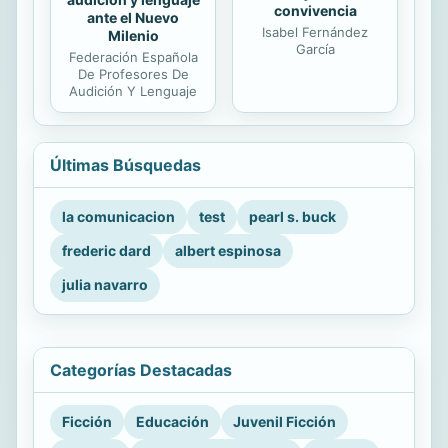
convivencia
ante el Nuevo
Isabel Fernández
Milenio
García
Federación Española
De Profesores De
Audición Y Lenguaje
Últimas Búsquedas
la comunicacion
test
pearl s. buck
frederic dard
albert espinosa
julia navarro
Categorías Destacadas
Ficción
Educación
Juvenil Ficción