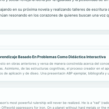
jando en su próxima novela y realizando talleres de escritura c
tinúan resonando en los corazones de quienes buscan una voz q
prendizaje Basado En Problemas Como Didáctica Interactiva
sto en obras anteriores y versa de manera constreida acerca del concept
. Asimismo, de las estructuras cognitivas, el proceso creador en el apre
os de aplicacin y de diseo. Una presentacin ABP ejemplar, bibliografa y
dos hipertexto y soporte digital. Se adjunta El ABP en diez mdulos, en C
eason's most powerful rulership will never be realized. He is a "rad" (ra
he Offworld oppressors for iron. On a planet without hard metals or the 