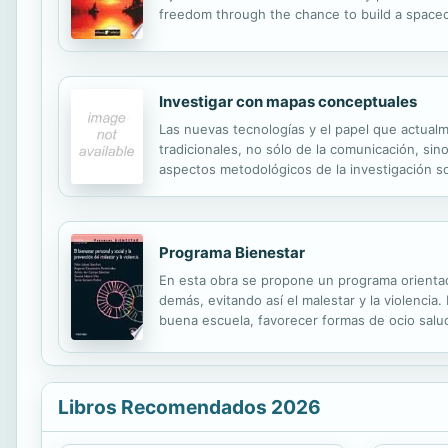
freedom through the chance to build a spacecr
charged with a mission of conquest--and exile
Investigar con mapas conceptuales
Las nuevas tecnologías y el papel que actualm
tradicionales, no sólo de la comunicación, sin
aspectos metodológicos de la investigación so
Programa Bienestar
En esta obra se propone un programa orientado
demás, evitando así el malestar y la violencia
buena escuela, favorecer formas de ocio salu
los adolescentes tengan recursos adecuados pa
Libros Recomendados 2026