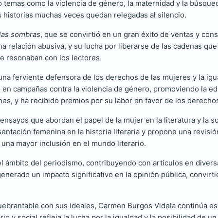
 temas como la violencia de género, la maternidad y la búsqueda
s historias muchas veces quedan relegadas al silencio.
 las sombras
, que se convirtió en un gran éxito de ventas y cons
a relación abusiva, y su lucha por liberarse de las cadenas que 
e resonaban con los lectores.
o una ferviente defensora de los derechos de las mujeres y la i
en campañas contra la violencia de género, promoviendo la edu
es, y ha recibido premios por su labor en favor de los derecho
ensayos que abordan el papel de la mujer en la literatura y la
resentación femenina en la historia literaria y propone una revisi
una mayor inclusión en el mundo literario.
l ámbito del periodismo, contribuyendo con artículos en diver
nerado un impacto significativo en la opinión pública, convirtié
brantable con sus ideales, Carmen Burgos Videla continúa esc
io y social refleja la lucha por la igualdad y la posibilidad de 