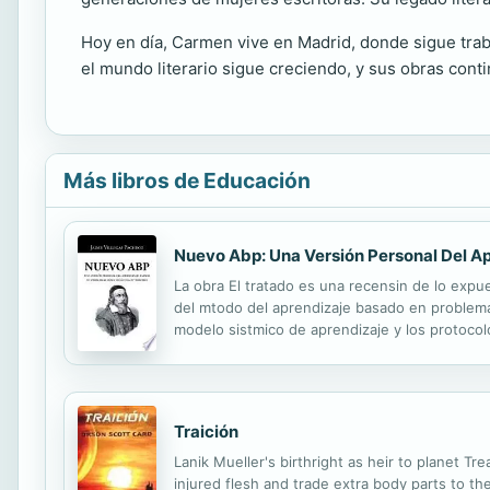
Hoy en día, Carmen vive en Madrid, donde sigue traba
el mundo literario sigue creciendo, y sus obras con
Más libros de Educación
Nuevo Abp: Una Versión Personal Del A
La obra El tratado es una recensin de lo expue
del mtodo del aprendizaje basado en problemas
modelo sistmico de aprendizaje y los protocol
para disear contenidos no lineales con recorri
Traición
Lanik Mueller's birthright as heir to planet Tr
injured flesh and trade extra body parts to t