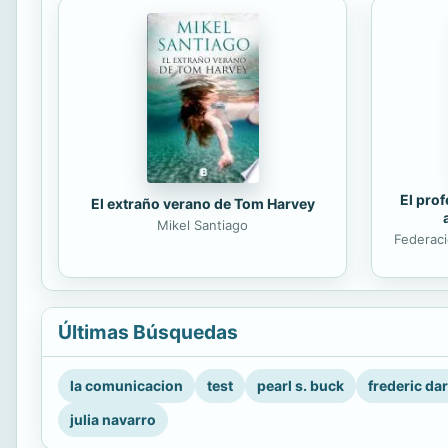
El prof
El extraño verano de Tom Harvey
Mikel Santiago
Federaci
Últimas Búsquedas
la comunicacion
test
pearl s. buck
frederic da
julia navarro