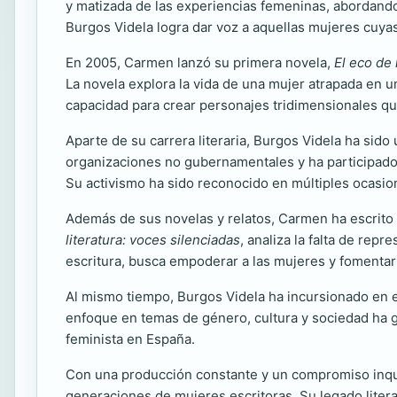
y matizada de las experiencias femeninas, abordando
Burgos Videla logra dar voz a aquellas mujeres cuya
En 2005, Carmen lanzó su primera novela,
El eco de
La novela explora la vida de una mujer atrapada en un
capacidad para crear personajes tridimensionales qu
Aparte de su carrera literaria, Burgos Videla ha sid
organizaciones no gubernamentales y ha participado 
Su activismo ha sido reconocido en múltiples ocasion
Además de sus novelas y relatos, Carmen ha escrito 
literatura: voces silenciadas
, analiza la falta de rep
escritura, busca empoderar a las mujeres y fomentar 
Al mismo tiempo, Burgos Videla ha incursionado en e
enfoque en temas de género, cultura y sociedad ha ge
feminista en España.
Con una producción constante y un compromiso inque
generaciones de mujeres escritoras. Su legado literar