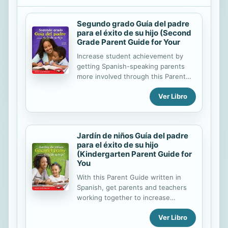
Segundo grado Guía del padre
para el éxito de su hijo (Second
Grade Parent Guide for Your
Increase student achievement by
getting Spanish-speaking parents
more involved through this Parent
Guide. Written in Spanish, this
Ver Libro
helpful guide provides reinforcement
for what children are learning in
second grade and includes ideas for
turning everyday actions into
Jardín de niños Guía del padre
learning opportunities, encouraging
para el éxito de su hijo
children to practice important life
(Kindergarten Parent Guide for
skills and learn at home. *Quantity
You
pricing available for schools only.
With this Parent Guide written in
Spanish, get parents and teachers
working together to increase
student achievement. This helpful
Ver Libro
guide allows Spanish-speaking
parents to easily reinforce what the