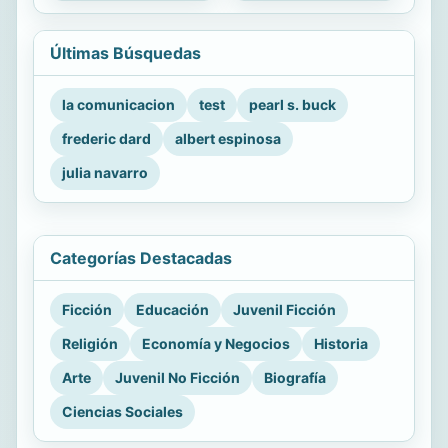
Últimas Búsquedas
la comunicacion
test
pearl s. buck
frederic dard
albert espinosa
julia navarro
Categorías Destacadas
Ficción
Educación
Juvenil Ficción
Religión
Economía y Negocios
Historia
Arte
Juvenil No Ficción
Biografía
Ciencias Sociales