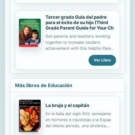
teacher is doing in the kindergarten
classroom and turn everyday actions
Tercer grado Guía del padre
into learning opportunities for their
para el éxito de su hijo (Third
children, bridging the gap between
Grade Parent Guide for Your Ch
school and home. *Quantity pricing
available for schools only.
Get parents and teachers working
together to increase student
achievement with this helpful Parent
Guide written in Spanish. With this
Ver Libro
guide, Spanish-speaking parents can
provide reinforcement for what the
teacher is doing in the third-grade
classroom and turn everyday actions
into learning opportunities,
Más libros de Educación
encouraging their children to
practice important life skills and
continue learning at home. *Quantity
La bruja y el capitán
pricing available for schools only.
En la Italia del siglo XVII, semejante
en horrores e injusticias a la Espaa
del mismo perodo, una sirvienta,
Caterina Medici, es condenada a la