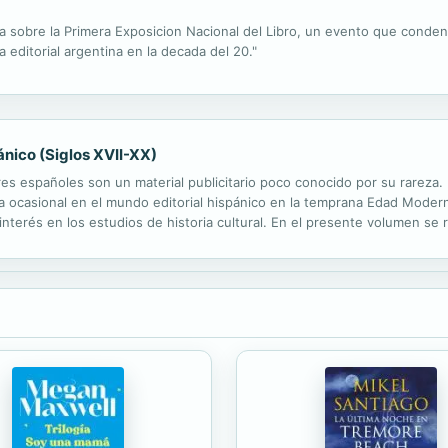
sa sobre la Primera Exposicion Nacional del Libro, un evento que conde
a editorial argentina en la decada del 20."
ánico (Siglos XVII-XX)
res españoles son un material publicitario poco conocido por su rareza. 
a ocasional en el mundo editorial hispánico en la temprana Edad Moder
interés en los estudios de historia cultural. En el presente volumen se 
icas, de las que en muchos casos se conserva un único ejemplar. Los es