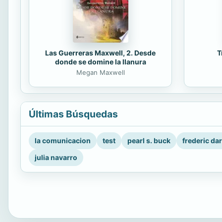
Las Guerreras Maxwell, 2. Desde
T
donde se domine la llanura
Megan Maxwell
Últimas Búsquedas
la comunicacion
test
pearl s. buck
frederic da
julia navarro