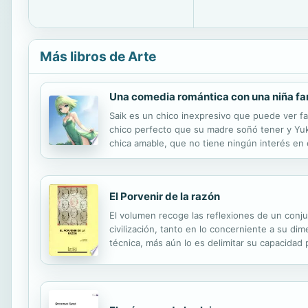
Más libros de Arte
Una comedia romántica con una niña f
Saik es un chico inexpresivo que puede ver f
chico perfecto que su madre soñó tener y Yuk
chica amable, que no tiene ningún interés en 
Yuki. "¡¿A-acaso estoy enamorada de Saik?" Si
El Porvenir de la razón
El volumen recoge las reflexiones de un conju
civilización, tanto en lo concerniente a su dim
técnica, más aún lo es delimitar su capacidad
justa.