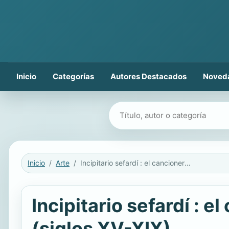
Inicio
Categorías
Autores Destacados
Noved
Buscar libros
Inicio
Arte
Incipitario sefardí : el cancionero judeoespañol en fuentes hebreas (siglos XV-XIX)
Incipitario sefardí : 
(siglos XV-XIX)