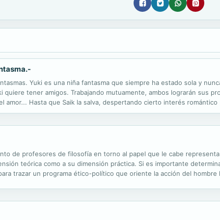
antasma.-
antasmas. Yuki es una niña fantasma que siempre ha estado sola y nunca
i quiere tener amigos. Trabajando mutuamente, ambos lograrán sus propi
el amor... Hasta que Saik la salva, despertando cierto interés romántic
n saberlo, Saik logró enamorar a dos chicas, y algunas más, aunque...
nto de profesores de filosofía en torno al papel que le cabe representar
ensión teórica como a su dimensión práctica. Si es importante determinar
 para trazar un programa ético-político que oriente la acción del hombr