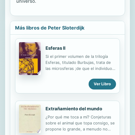
universo.
Más libros de Peter Sloterdijk
Esferas II
Si el primer volumen de la trilogía
Esferas, titulado Burbujas, trata de
las microsferas ;de que el individuo
desde el estadio de feto hasta la
niñez nunca está solo, sino que
Ver Libro
siempre incluye al otro y se orienta
de acuerdo con él;, con el segundo
volumen de Esferas, titulado Globos,
se recorre una historia del mundo
Extrañamiento del mundo
político basada en las imágenes
rectoras morfológicas de la esfera y
¿Por qué me toca a mí? Conjeturas
del globo. Peter Sloterdijk muestra
sobre el animal que topa consigo, se
que todas las manifestaciones con
propone lo grande, a menudo no
respecto a la globalización están
avanza un paso y, a veces, está