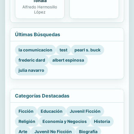
Tonalá
Alfredo Hermosillo
López
Últimas Búsquedas
la comunicacion
test
pearl s. buck
frederic dard
albert espinosa
julia navarro
Categorías Destacadas
Ficción
Educación
Juvenil Ficción
Religión
Economía y Negocios
Historia
Arte
Juvenil No Ficción
Biografía