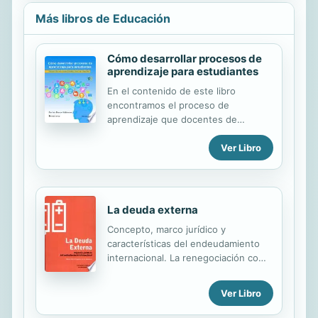
Más libros de Educación
Cómo desarrollar procesos de
aprendizaje para estudiantes
En el contenido de este libro
encontramos el proceso de
aprendizaje que docentes de
Administración de Empresas de la
Ver Libro
Universidad Santo Tomás de Bogotá
(Colombia) han estado desarrollando
para tener el perfil de mentor y
responder a las tendencias de la
Educación Superior del siglo XXI. La
La deuda externa
experiencia está enfocada a
Concepto, marco jurídico y
descubrir la manera en que somos
características del endeudamiento
capaces de despertar y potenciar en
internacional. La renegociación como
los estudiantes aquellas capacidades
estrategia ante la crisis de la deuda
que les son imprescindibles para
externa.
llevar a cabo una autoformación bien
Ver Libro
dirigida o guiada. De igual forma,