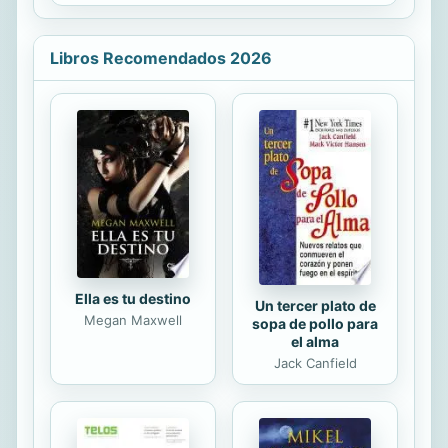
proyecto educativo de la institución
escolar; el cual es aplicable, ya sea
en su totalidad o en partes en los
Libros Recomendados 2026
niveles de educación primaria,
secundaria y a nivel medio superior.
Se ha buscado dotarles de un
instrumento adecuado y útil que les
permita desarrollar en equipo dicho
proyecto y consta de los siguientes
capítulos: El primer capítulo está
dedicado a la aclaración...
Ella es tu destino
Un tercer plato de
Megan Maxwell
sopa de pollo para
el alma
Jack Canfield