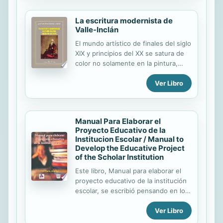
descubrir y poner en marcha la
formación práctica necesaria,...
La escritura modernista de
Valle-Inclán
El mundo artístico de finales del siglo
XIX y principios del XX se satura de
color no solamente en la pintura,
sino también en la literatura. De
Ver Libro
hecho, una de las principales críticas
y oposiciones que se realiza a la
nueva estética modernista se basa
en cómo la presencia del cromatismo
Manual Para Elaborar el
supone la rotura de una serie de
Proyecto Educativo de la
convenciones firmemente
Institucion Escolar / Manual to
establecidas en los discursos
Develop the Educative Project
literarios sustentados por el
of the Scholar Institution
clasicismo retórico. Esa revolución
Este libro, Manual para elaborar el
expresiva puede condensarse en la
proyecto educativo de la institución
fórmula "orgía de colores",
escolar, se escribió pensando en los
compartida por Rubén Darío y don
educadores, tanto maestros como
Ramón del Valle-Inclán y puesta en
Ver Libro
directivos; pretende ser una ayuda
práctica en la ...
en el proceso de la elaboración del