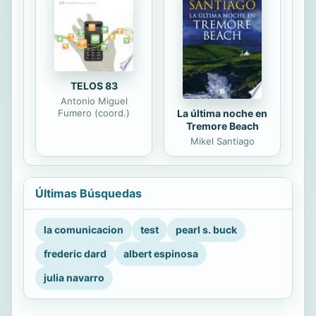
TELOS 83
Antonio Miguel
La última noche en
Fumero (coord.)
Tremore Beach
Mikel Santiago
Últimas Búsquedas
la comunicacion
test
pearl s. buck
frederic dard
albert espinosa
julia navarro