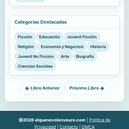
Categorías Destacadas
Ficción
Educación
Juvenil Ficción
Religión
Economía y Negocios
Historia
Juvenil No Ficción
Arte
Biografía
Ciencias Sociales
Libro Anterior
Próximo Libro
@2026 elquenovolenveure.com
|
Política de
Privacidad
|
Contacto
|
DMCA