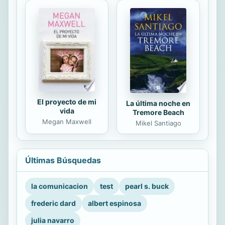
El proyecto de mi
La última noche en
vida
Tremore Beach
Megan Maxwell
Mikel Santiago
Últimas Búsquedas
la comunicacion
test
pearl s. buck
frederic dard
albert espinosa
julia navarro