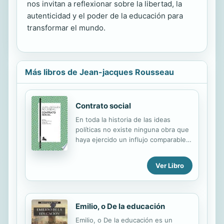
nos invitan a reflexionar sobre la libertad, la
autenticidad y el poder de la educación para
transformar el mundo.
Más libros de Jean-jacques Rousseau
Contrato social
En toda la historia de las ideas
políticas no existe ninguna obra que
haya ejercido un influjo comparable
sobre el pensamiento político
democrático al que ha tenido y sigue
Ver Libro
teniendo el Contrato social (1762) de
Jean Jacques Rousseau (1712-1778).
El propio autor resume así su
propósito al escribirla: Quiero
Emilio, o De la educación
averiguar si puede haber en el poder
civil alguna regla de administración
Emilio, o De la educación es un