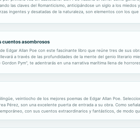
izando las claves del Romanticismo, anticipándose un siglo a los miedos
zas ingentes y desatadas de la naturaleza, son elementos con los que el
dos. Edgar Allan Poe nos lega una obra inmortal, catálogo de sus propio
os cuentos asombrosos
e Edgar Allan Poe con este fascinante libro que reúne tres de sus obr
 llevará a través de las profundidades de la mente del genio literario mi
 Gordon Pym", te adentrarás en una narrativa marítima llena de horrores
en las travesías de Gordon Pym y su enfrentamiento con la locura, el ha
bilingüe, veintiocho de los mejores poemas de Edgar Allan Poe. Selecci
 Nerea Pérez, son una excelente puerta de entrada a su obra. Como señala
ontemporáneo, con sus cuentos extraordinarios y fantásticos, de modo q
 habitualmente se ha superpuesto al poeta. Sin embargo, Poe publicó c