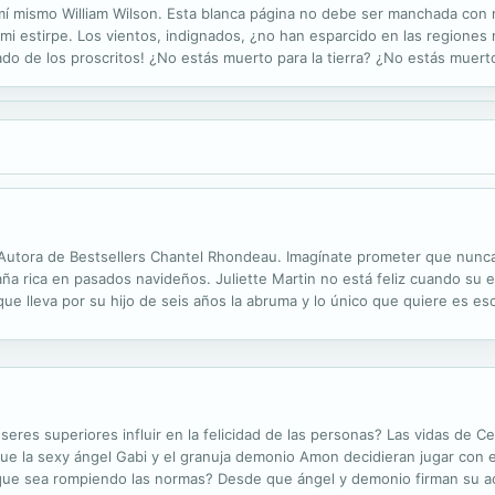
mí mismo William Wilson. Esta blanca página no debe ser manchada con
e mi estirpe. Los vientos, indignados, ¿no han esparcido en las regiones
ado de los proscritos! ¿No estás muerto para la tierra? ¿No estás muert
¿no aparece suspendida para siempre una densa, lúgubre, ilimitada nube
 Autora de Bestsellers Chantel Rhondeau. Imagínate prometer que nunca 
a rica en pasados navideños. Juliette Martin no está feliz cuando su 
que lleva por su hijo de seis años la abruma y lo único que quiere es e
a nieve, descubren a un niño pequeño y su cachorro detrás de la pila de 
eres superiores influir en la felicidad de las personas? Las vidas de C
ue la sexy ángel Gabi y el granuja demonio Amon decidieran jugar con 
ue sea rompiendo las normas? Desde que ángel y demonio firman su acu