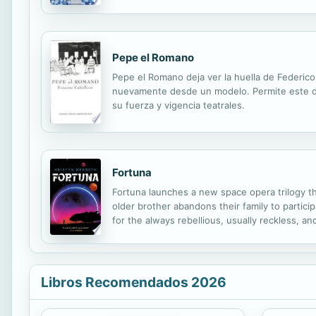
convierten en un torbellino de problemas, com
Pepe el Romano
Pepe el Romano deja ver la huella de Federico 
nuevamente desde un modelo. Permite este dram
su fuerza y vigencia teatrales.
Fortuna
Fortuna launches a new space opera trilogy tha
older brother abandons their family to partici
for the always rebellious, usually reckless, a
when a deal turns deadly and Corvus returns fr
Libros Recomendados 2026