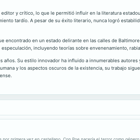
itor y crítico, lo que le permitió influir en la literatura estad
iento tardío. A pesar de su éxito literario, nunca logró estabili
ue encontrado en un estado delirante en las calles de Baltimore
de especulación, incluyendo teorías sobre envenenamiento, rabi
s años. Su estilo innovador ha influido a innumerables autores 
humana y los aspectos oscuros de la existencia, su trabajo sigu
dense.
 por primera vez en castellano. Con Poe nacería el terror como género,