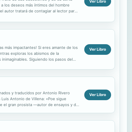
Ver Libro
 y a los deseos más íntimos del hombre
 autor tratará de contagiar al lector para
s...
as más impactantes! Si eres amante de los
Ver Libro
entras exploras los abismos de la
 inimaginables. Siguiendo los pasos del
mbre...
onados y traducidos por Antonio Rivero
Ver Libro
 Luis Antonio de Villena: «Poe sigue
ue el gran prosista —autor de ensayos y de
uatro...