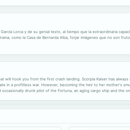
plicaciones y situaciones inverosímiles. ¿Estará su destino hecho en el
García Lorca y de su genial texto, al tiempo que la extraordinaria capa
a, como la Casa de Bernarda Alba, forjar imágenes que no son fruto de
t will hook you from the first crash landing. Scorpia Kaiser has always
pate in a profitless war. However, becoming the heir to her mother's smu
nd occasionally drunk pilot of the Fortuna, an aging cargo ship and the
om the war, Scorpia's plans to take over the family business are...