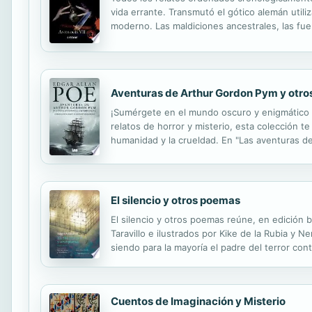
vida errante. Transmutó el gótico alemán util
moderno. Las maldiciones ancestrales, las fuer
enfrentarlo al pavor de sus miedos más profun
Aventuras de Arthur Gordon Pym y otr
¡Sumérgete en el mundo oscuro y enigmático d
relatos de horror y misterio, esta colección te
humanidad y la crueldad. En "Las aventuras de
propio Poe en su novela única, te sumergirás 
El silencio y otros poemas
El silencio y otros poemas reúne, en edición 
Taravillo e ilustrados por Kike de la Rubia y
siendo para la mayoría el padre del terror c
una novela, Aventuras de Arthur Gordon Pym—
Cuentos de Imaginación y Misterio