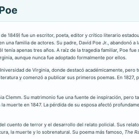
 Poe
de 1849) fue un escritor, poeta, editor y crítico literario est
n una familia de actores. Su padre, David Poe Jr., abandonó a l
l tenía apenas tres años. A raíz de la tragedia familiar, Poe fu
rginia, aunque nunca fue adoptado formalmente por ellos.
a Universidad de Virginia, donde destacó académicamente, pero
iteratura y comenzó a publicar sus primeros poemas. En 1827, p
nia Clemm. Su matrimonio fue una fuente de inspiración, pero ta
a la muerte en 1847. La pérdida de su esposa afectó profundamen
l cuento de terror y el desarrollo del relato policial. Sus rela
cura, la muerte y lo sobrenatural. Su poema más famoso,
The R