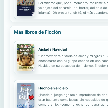
Permitidme que, por el momento, me llame a 
ya objeto del escarnio, del horror, del odio d
infamia? ¡Oh proscrito, oh tú, el más abandon
ambiciones? Entre tus esperanzas y el cielo, 
Más libros de Ficción
Aislada Navidad
"Conmovedora historia de amor y milagros." -
encontrarte con tu guapo esposo en una cabañ
Navidad en su escapada de invierno. El dolor 
Juliette y Gabe se encuentran atrapados por l
Hecho en el cielo
¿Puede el juego egoísta e imprudente de dos s
eran bastante complicadas sin necesidad de q
como premio, ¿cómo no luchar por ganar aunq