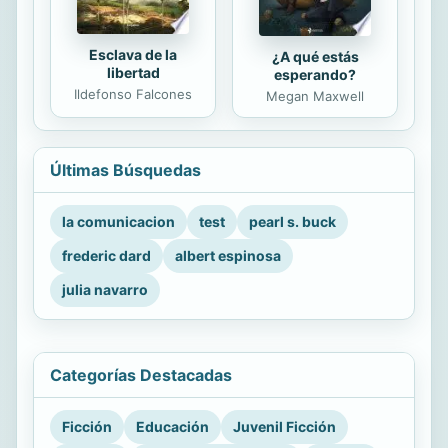
Esclava de la
¿A qué estás
libertad
esperando?
Ildefonso Falcones
Megan Maxwell
Últimas Búsquedas
la comunicacion
test
pearl s. buck
frederic dard
albert espinosa
julia navarro
Categorías Destacadas
Ficción
Educación
Juvenil Ficción