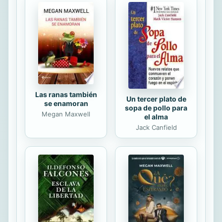
consiste en recorrer esas preguntas
y analizar las respuestas que
ofrecieron los participantes (figuras
como Ernesto Sábato, María Ester de
Miguel, Ricardo Piglia, Jorge Luis
Borges, Silvina Ocampo, Julio...
Las ranas también
Un tercer plato de
se enamoran
sopa de pollo para
Megan Maxwell
el alma
Jack Canfield