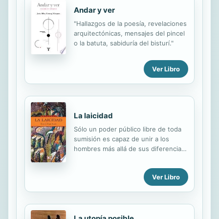
banalizarse y mercantilizarse; una
Andar y ver
prensa incapaz de juzgarse a sí
misma y un progreso que subordina
"Hallazgos de la poesía, revelaciones
el objetivo de la vida a los medios de
arquitectónicas, mensajes del pincel
subsistencia, con pérdidas
o la batuta, sabiduría del bisturí."
irreversibles para el hombre, que ve
...
Ver Libro
La laicidad
Sólo un poder público libre de toda
sumisión es capaz de unir a los
hombres más allá de sus diferencias;
por eso mismo, es esencial
promover, mediante la instrucción, el
Ver Libro
ejercicio autónomo del juicio. Tal es
el sentido del ideal laico.
La utopía posible