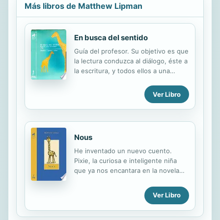
Más libros de Matthew Lipman
En busca del sentido
Guía del profesor. Su objetivo es que
la lectura conduzca al diálogo, éste a
la escritura, y todos ellos a una
reflexión en la que el niño va
descubriendo el mundo que lo
Ver Libro
rodea.
Nous
He inventado un nuevo cuento.
Pixie, la curiosa e inteligente niña
que ya nos encantara en la novela
que lleva su nombre, nos cuenta
ahora una nueva historia con seres
Ver Libro
maravillosos... que nos obliga a
todos a pensar y nos ayuda a decidir.