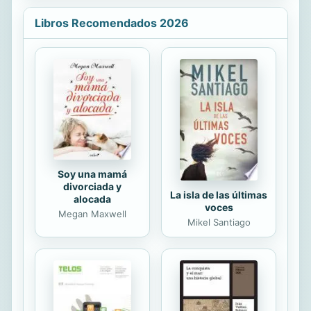
japonés de la belleza del paisaje
Íntimo.La música, la poesía, la
Libros Recomendados 2026
escultura, la arquitectura, la estampa
y la cerámica, tienen la delicadeza de
lo natural y cada una de ellas
reproducen los ruidos, los
movimientos, las palpitaciones de la
própia naturaleza.-Adalberto García
de Mendoza
Soy una mamá
divorciada y
La isla de las últimas
alocada
voces
Megan Maxwell
Mikel Santiago