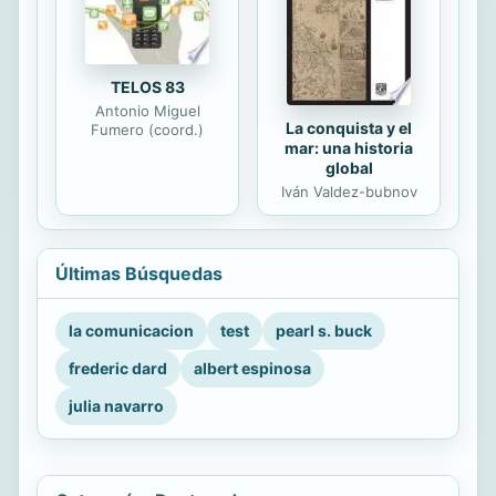
TELOS 83
Antonio Miguel
La conquista y el
Fumero (coord.)
mar: una historia
global
Iván Valdez-bubnov
Últimas Búsquedas
la comunicacion
test
pearl s. buck
frederic dard
albert espinosa
julia navarro