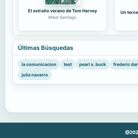
El extraño verano de Tom Harvey
Un terce
Mikel Santiago
Últimas Búsquedas
la comunicacion
test
pearl s. buck
frederic da
julia navarro
@202