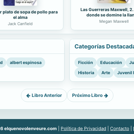
Las Guerreras Maxwell, 2
r plato de sopa de pollo para
donde se domine la lla
el alma
Megan Maxwell
Jack Canfield
Categorías Destacad
rd
albert espinosa
Ficción
Educación
Ju
Historia
Arte
Juvenil 
Libro Anterior
Próximo Libro
6 elquenovolenveure.com
|
Política de Privacidad
|
Contacto
|