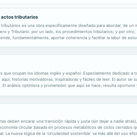
actos tributarios
 tributarios es una obra específicamente diseñada para abordar, de un 
 y Tributario: por un lado, los procedimientos tributarios; y por otro, l
ende, fundamentalmente, aportar coherencia y facilitar la labor de est
oherente: texto escrito de contenido teórico; actividades diversas; un
s que ocupan los idiomas inglés y español. Especialmente dedicado a
quí, historias motivadoras, inspiradoras y fáciles de leer. El autor se 
n. El análisis optimista y prometedor que aquí se hace, resulta oportun
sean seguir adelante. La tesis es esperanzadora, porque elude la...
as deben encarar una transición rápida y justa (sin dejar a nadie atrás
a economía circular basada en procesos metabólicos de ciclos cerrados q
l. La nueva lógica de la 'circularidad sostenible' va más allá del uso efi