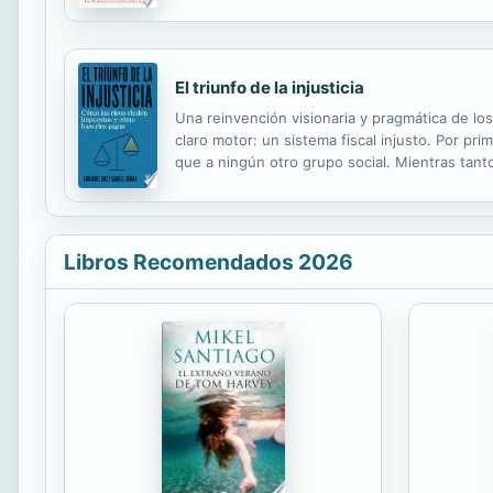
reciclado' porque exige un cambio sistémico d
El triunfo de la injusticia
Una reinvención visionaria y pragmática de lo
claro motor: un sistema fiscal injusto. Por pr
que a ningún otro grupo social. Mientras tant
que han revolucionado el estudio de la desigua
Libros Recomendados 2026