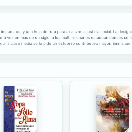
el modelo económico que sea coherente con la finitud de los recursos..
s impuestos, y una hoja de ruta para alcanzar la justicia social. La de
imera vez en más de un siglo, a los multimillonarios estadounidenses se l
o, a la clase media se le pide un esfuerzo contributivo mayor. Emmanu
ldad, analizan las decisiones (y los pecados de indecisión) que han...