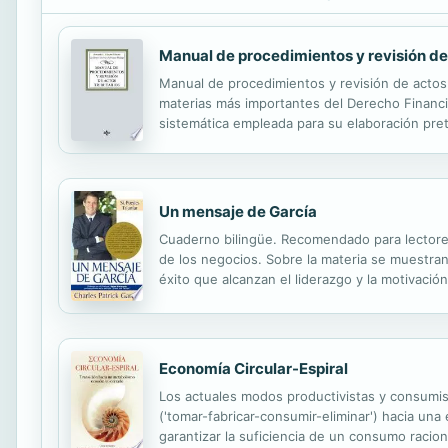
Manual de procedimientos y revisión de 
Manual de procedimientos y revisión de actos
materias más importantes del Derecho Financiero
sistemática empleada para su elaboración pret
completo, cuyos temas siguen una estructura c
Un mensaje de García
Cuaderno bilingüe. Recomendado para lectore
de los negocios. Sobre la materia se muestran a
éxito que alcanzan el liderazgo y la motivació
sido atrapados por el desánimo y que ya no de
Economía Circular-Espiral
Los actuales modos productivistas y consumist
('tomar-fabricar-consumir-eliminar') hacia un
garantizar la suficiencia de un consumo raciona