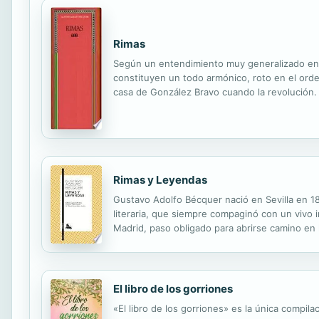
Rimas
Según un entendimiento muy generalizado entr
constituyen un todo armónico, roto en el orden
casa de González Bravo cuando la revolución. D
las Rimas (y demás textos en prosa relacionado
Rimas y Leyendas
Gustavo Adolfo Bécquer nació en Sevilla en 1
literaria, que siempre compaginó con un vivo 
Madrid, paso obligado para abrirse camino en l
teatrales para subsistir, ya que no llegó a ve
El libro de los gorriones
«El libro de los gorriones» es la única compil