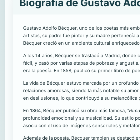
Biografía de Gustavo Ad
Gustavo Adolfo Bécquer, uno de los poetas más embl
artistas, su padre fue pintor y su madre pertenecía a
Bécquer creció en un ambiente cultural enriquecedor
A los 14 años, Bécquer se trasladó a Madrid, donde c
fácil, y pasó por varias etapas de pobreza y angustia
era la poesía. En 1858, publicó su primer libro de po
La vida de Bécquer estuvo marcada por un profundo amo
relaciones amorosas, siendo la más notable su amor
en desilusiones, lo que contribuyó a su melancólica p
En 1864, Bécquer publicó su obra más famosa,
“Rima
profundidad emocional y su musicalidad. Su estilo po
asocia con el uso de imágenes sensoriales y metáfo
Además de la poesía, Bécquer también se destacó en l