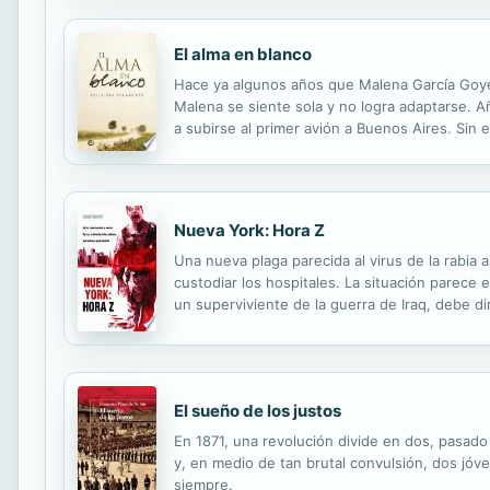
El alma en blanco
Hace ya algunos años que Malena García Goyen
Malena se siente sola y no logra adaptarse. A
a subirse al primer avión a Buenos Aires. Sin 
fantasma de un amor de juventud abrirán en el
Nueva York: Hora Z
Una nueva plaga parecida al virus de la rabia
custodiar los hospitales. La situación parece 
un superviviente de la guerra de Iraq, debe dir
misión, para salvar lo que queda del mundo, l
El sueño de los justos
En 1871, una revolución divide en dos, pasado
y, en medio de tan brutal convulsión, dos jóv
siempre.