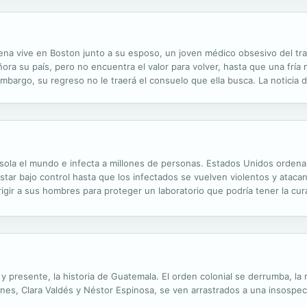
a vive en Boston junto a su esposo, un joven médico obsesivo del tra
ñora su país, pero no encuentra el valor para volver, hasta que una frí
embargo, su regreso no le traerá el consuelo que ella busca. La noticia 
la profundos dilemas existenciales. En medio de sus dramas personales y
 asola el mundo e infecta a millones de personas. Estados Unidos ordena
estar bajo control hasta que los infectados se vuelven violentos y ataca
igir a sus hombres para proteger un laboratorio que podría tener la cura 
os hombres del segundo pelotón se enfrentarán a las personas que jurar
 y presente, la historia de Guatemala. El orden colonial se derrumba, l
enes, Clara Valdés y Néstor Espinosa, se ven arrastrados a una insospe