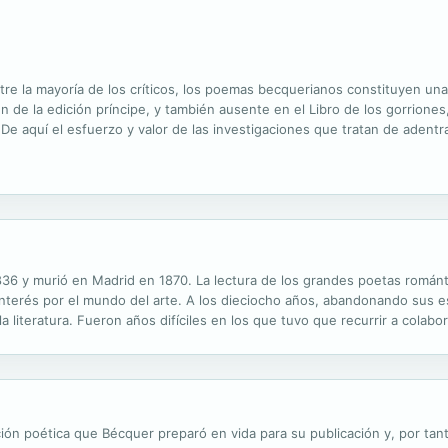
e la mayoría de los críticos, los poemas becquerianos constituyen una 
 de la edición príncipe, y también ausente en el Libro de los gorriones
e aquí el esfuerzo y valor de las investigaciones que tratan de adentra
s con las poesías), con el objeto de descubrir cuál es la...
836 y murió en Madrid en 1870. La lectura de los grandes poetas román
interés por el mundo del arte. A los dieciocho años, abandonando sus e
a literatura. Fueron años difíciles en los que tuvo que recurrir a colabo
r sus obras editadas. Este volumen ofrece reunidas las RIMAS y una...
ación poética que Bécquer preparó en vida para su publicación y, por tant