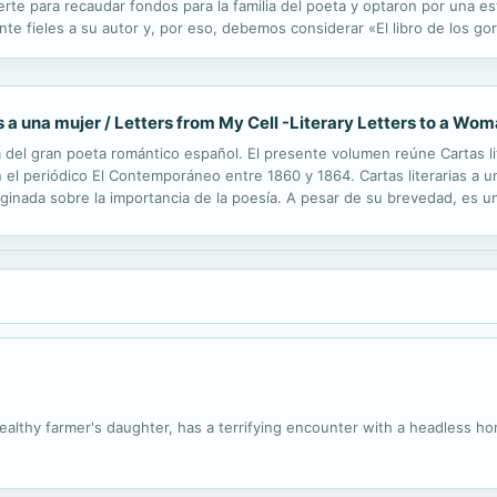
rte para recaudar fondos para la familia del poeta y optaron por una es
e fieles a su autor y, por eso, debemos considerar «El libro de los gor
r nos brinda una serie de textos que no fueron publicados en sus...
s a una mujer / Letters from My Cell -Literary Letters to a Wo
del gran poeta romántico español. El presente volumen reúne Cartas lit
el periódico El Contemporáneo entre 1860 y 1864. Cartas literarias a un
aginada sobre la importancia de la poesía. A pesar de su brevedad, es 
. Por su parte, Cartas desde mi celda es una colección epistolar que bu
wealthy farmer's daughter, has a terrifying encounter with a headless h