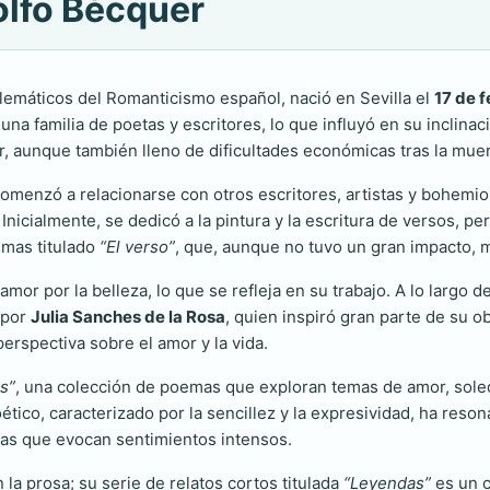
olfo Bécquer
emáticos del Romanticismo español, nació en Sevilla el
17 de 
 una familia de poetas y escritores, lo que influyó en su inclina
, aunque también lleno de dificultades económicas tras la muer
omenzó a relacionarse con otros escritores, artistas y bohemios
. Inicialmente, se dedicó a la pintura y la escritura de versos, 
emas titulado
“El verso”
, que, aunque no tuvo un gran impacto, ma
r por la belleza, lo que se refleja en su trabajo. A lo largo d
 por
Julia Sanches de la Rosa
, quien inspiró gran parte de su 
erspectiva sobre el amor y la vida.
s”
, una colección de poemas que exploran temas de amor, soled
ético, caracterizado por la sencillez y la expresividad, ha res
ras que evocan sentimientos intensos.
a prosa; su serie de relatos cortos titulada
“Leyendas”
es un c