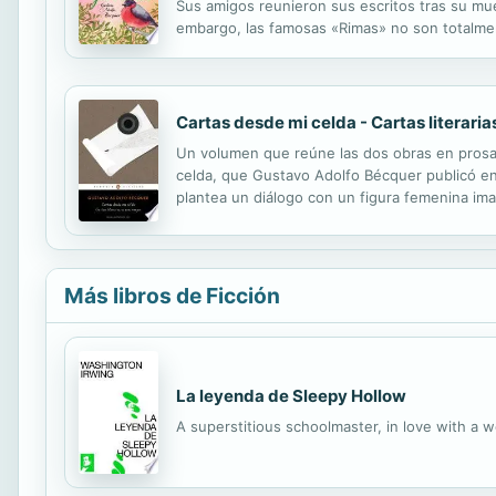
Sus amigos reunieron sus escritos tras su mue
embargo, las famosas «Rimas» no son totalment
andaluz. En este libro, Gustavo Adolfo Bécque
Cartas desde mi celda - Cartas literaria
Un volumen que reúne las dos obras en prosa 
celda, que Gustavo Adolfo Bécquer publicó en 
plantea un diálogo con un figura femenina im
que acerca al lector a su pensamiento estético
Más libros de Ficción
La leyenda de Sleepy Hollow
A superstitious schoolmaster, in love with a 