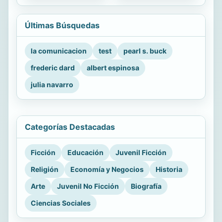
Últimas Búsquedas
la comunicacion
test
pearl s. buck
frederic dard
albert espinosa
julia navarro
Categorías Destacadas
Ficción
Educación
Juvenil Ficción
Religión
Economía y Negocios
Historia
Arte
Juvenil No Ficción
Biografía
Ciencias Sociales