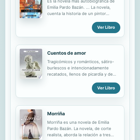
Es la novela más autobiográfica de
Emilia Pardo Bazán. ... La novela,
cuenta la historia de un pintor
llamado Silvio Lago, que siendo muy
joven se marcha a Argentina
Ver Libro
huyendo de su padrino que quiere
que finalice sus estudios. Allí no
consigue fortuna y regresa a España
dispuesto a triunfar como artista.
Cuentos de amor
Tragicómicos y románticos, sátiro-
burlescos e intencionadamente
recatados, llenos de picardía y de
malicia unas veces, otras plagados
de esperanza e inocencia, exhiben la
Ver Libro
decadencia moral de una aristocracia
rural aislada de la realidad.
Morriña
Morriña es una novela de Emilia
Pardo Bazán. La novela, de corte
realista, aborda la relación a tres