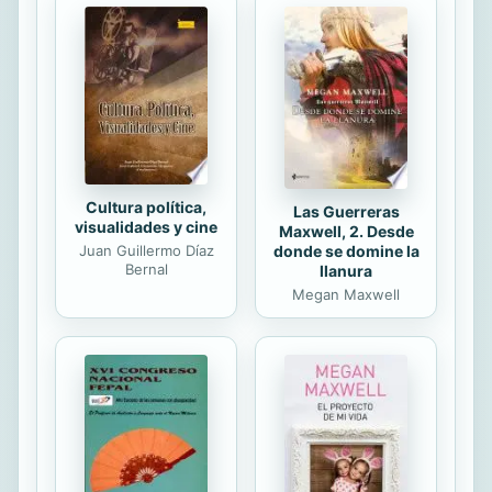
ciego, todo en el más absoluto
negro, perdido en medio de la ciudad
o en casa. Ningún servicio público
funciona, nadie para socorrerte…
PUBLISHER: TEKTIME
Cultura política,
Las Guerreras
visualidades y cine
Maxwell, 2. Desde
Juan Guillermo Díaz
donde se domine la
Bernal
llanura
Megan Maxwell