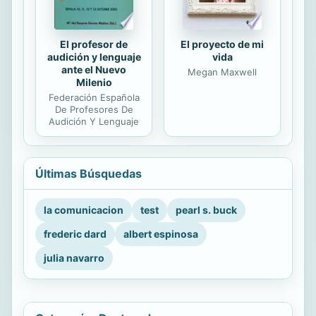
El profesor de
El proyecto de mi
audición y lenguaje
vida
ante el Nuevo
Megan Maxwell
Milenio
Federación Española
De Profesores De
Audición Y Lenguaje
Últimas Búsquedas
la comunicacion
test
pearl s. buck
frederic dard
albert espinosa
julia navarro