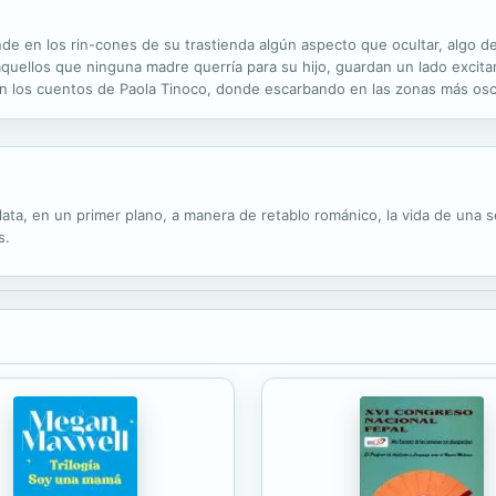
de en los rin-cones de su trastienda algún aspecto que ocultar, algo d
 aquellos que ninguna madre querría para su hijo, guardan un lado excit
 los cuentos de Paola Tinoco, donde escarbando en las zonas más oscur
te de los coches, de fotografiar a parejas en la cama o de soñar los su
elata, en un primer plano, a manera de retablo románico, la vida de una
s.