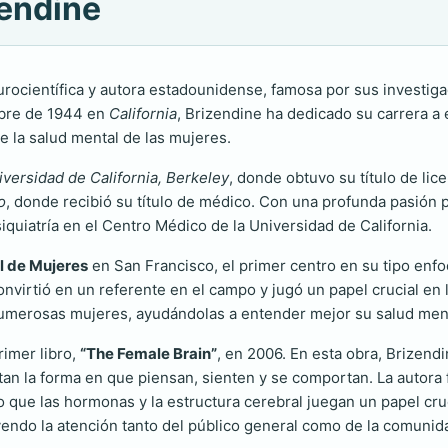
zendine
rocientífica y autora estadounidense, famosa por sus investiga
mbre de 1944 en
California
, Brizendine ha dedicado su carrera a 
e la salud mental de las mujeres.
iversidad de California, Berkeley
, donde obtuvo su título de li
o
, donde recibió su título de médico. Con una profunda pasión po
iquiatría en el Centro Médico de la Universidad de California.
l de Mujeres
en San Francisco, el primer centro en su tipo enf
virtió en un referente en el campo y jugó un papel crucial en l
 numerosas mujeres, ayudándolas a entender mejor su salud men
rimer libro,
“The Female Brain”
, en 2006. En esta obra, Brizend
ctan la forma en que piensan, sienten y se comportan. La autor
 que las hormonas y la estructura cerebral juegan un papel cruc
ayendo la atención tanto del público general como de la comuni