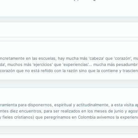
oncretamente en las escuelas, hay mucha más 'cabeza' que 'corazón', 
'vida', muchos más 'ejercicios' que 'experiencias'... mucha más pesadumb
n corazón que no está reñido con la razón sino que la contiene y trascie
no lo olvides, querido educador o educadora, el recurso por...
amienta para disponernos, espiritual y actitudinalmente, a esta visita 
tes diez encuentros, para ser realizados en los meses de junio y agos
s y fieles cristianos) que peregrinamos en Colombia avivemos la experie
ús, para que podamos avanzar en el cambio integral de esta nación.