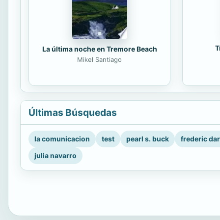
T
La última noche en Tremore Beach
Mikel Santiago
Últimas Búsquedas
la comunicacion
test
pearl s. buck
frederic da
julia navarro