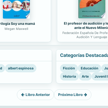
El profesor de audición y 
rilogía Soy una mamá
ante el Nuevo Mileni
Megan Maxwell
Federación Española De Prof
Audición Y Lenguaje
Categorías Destacad
rd
albert espinosa
Ficción
Educación
Ju
Historia
Arte
Juvenil 
Libro Anterior
Próximo Libro