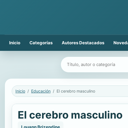
Inicio
Categorías
Autores Destacados
Noved
Buscar libros
Inicio
Educación
El cerebro masculino
El cerebro masculino
Louann Brizendine