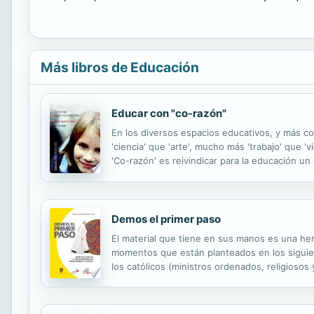
Más libros de Educación
Educar con "co-razón"
En los diversos espacios educativos, y más c
'ciencia' que 'arte', mucho más 'trabajo' que 
'Co-razón' es reivindicar para la educación u
menos, un recetario de actividades... porque, 
Demos el primer paso
El material que tiene en sus manos es una herr
momentos que están planteados en los siguien
los católicos (ministros ordenados, religioso
el hecho de ser discípulos misioneros de Jes