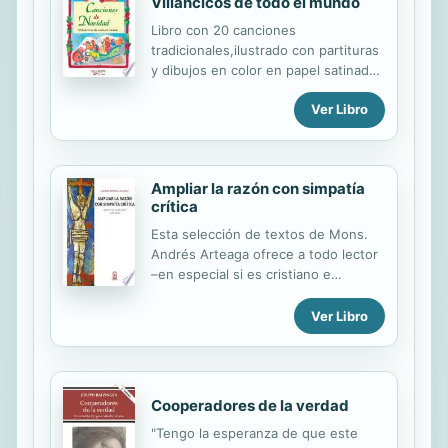
Villancicos de todo el mundo
Libro con 20 canciones
tradicionales,ilustrado con partituras
y dibujos en color en papel satinado.
Canciones en español, francés,
Ver Libro
italiano e inglés ejecutadas por
millones de niños de todas las razas
y nacionalidades. Melodías de piezas
musicales que estamos
Ampliar la razón con simpatía
acostumbrados a escuchar pero que
crítica
quizá no conocemos por completo
Esta selección de textos de Mons.
Andrés Arteaga ofrece a todo lector
–en especial si es cristiano e
interesado en teología-, una suerte
de brújula orientadora para entender
Ver Libro
la actualidad profética del Concilio
Vaticano II. Los artículos escogidos
exponen su impacto, que célebres
teólogos convergen en desentrañar
Cooperadores de la verdad
su sentido. Impresiona la profusión
"Tengo la esperanza de que este
de información bibliográfica en torno