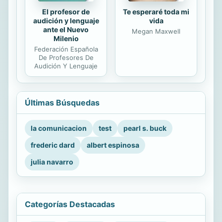
El profesor de
Te esperaré toda mi
audición y lenguaje
vida
ante el Nuevo
Megan Maxwell
Milenio
Federación Española
De Profesores De
Audición Y Lenguaje
Últimas Búsquedas
la comunicacion
test
pearl s. buck
frederic dard
albert espinosa
julia navarro
Categorías Destacadas