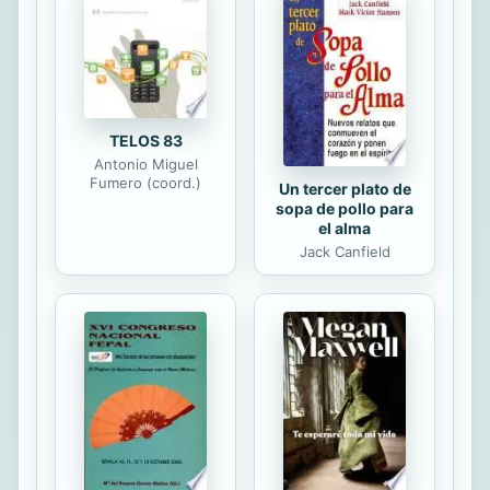
torturado y crucificado) no murió en
la cruz. En este libro se lleva a cabo
un pormenorizado análisis de los
estudios que se han realizado sobre
la Sábana Santa, tanto de...
TELOS 83
Antonio Miguel
Fumero (coord.)
Un tercer plato de
sopa de pollo para
el alma
Jack Canfield