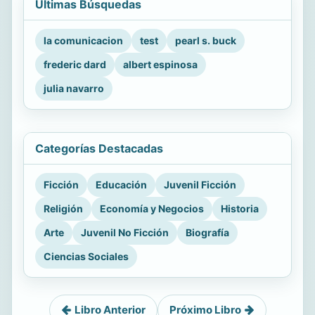
Últimas Búsquedas
la comunicacion
test
pearl s. buck
frederic dard
albert espinosa
julia navarro
Categorías Destacadas
Ficción
Educación
Juvenil Ficción
Religión
Economía y Negocios
Historia
Arte
Juvenil No Ficción
Biografía
Ciencias Sociales
Libro Anterior
Próximo Libro