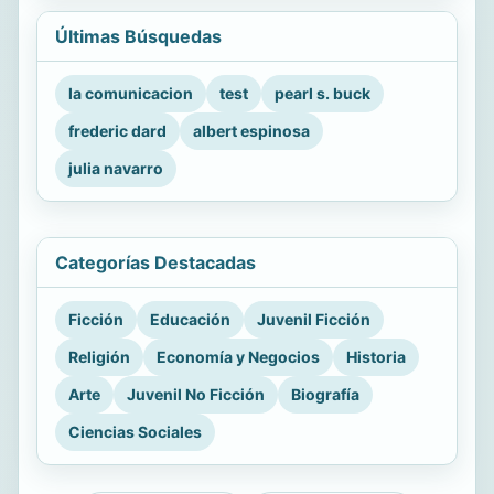
Últimas Búsquedas
la comunicacion
test
pearl s. buck
frederic dard
albert espinosa
julia navarro
Categorías Destacadas
Ficción
Educación
Juvenil Ficción
Religión
Economía y Negocios
Historia
Arte
Juvenil No Ficción
Biografía
Ciencias Sociales