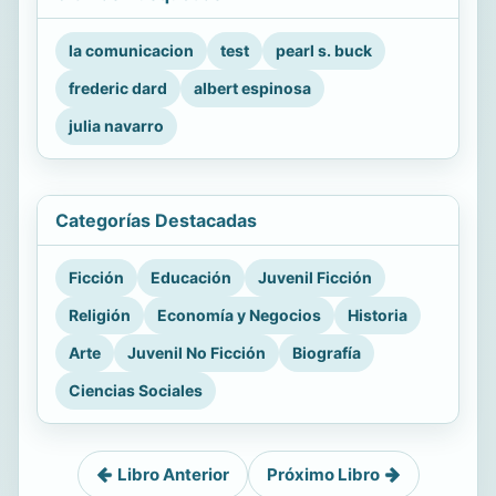
la comunicacion
test
pearl s. buck
frederic dard
albert espinosa
julia navarro
Categorías Destacadas
Ficción
Educación
Juvenil Ficción
Religión
Economía y Negocios
Historia
Arte
Juvenil No Ficción
Biografía
Ciencias Sociales
Libro Anterior
Próximo Libro