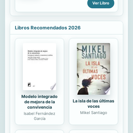
Ver Libro
en investigadora privada, es
contratada para indagar el incidente
por peticion de la hermana del
acusado, y lo que ella encuentra
Libros Recomendados 2026
hace alusion a una respuesta
diferente y mucho mas sombria. Al
parecer, las privilegiadas estudiantes
del secundaria en la Costa Norte de
Chicago han aprendido cuanto vale
su inocencia ante los hombres de
negocios en busca de excitacion
sexual. Sin embargo, mientras estas
chicas pueden permitirse...
Modelo integrado
La isla de las últimas
de mejora de la
voces
convivencia
Mikel Santiago
Isabel Fernández
García