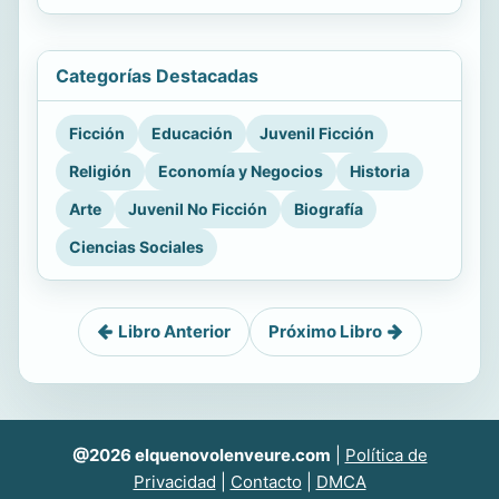
Categorías Destacadas
Ficción
Educación
Juvenil Ficción
Religión
Economía y Negocios
Historia
Arte
Juvenil No Ficción
Biografía
Ciencias Sociales
Libro Anterior
Próximo Libro
@2026 elquenovolenveure.com
|
Política de
Privacidad
|
Contacto
|
DMCA