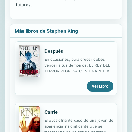
futuras.
Más libros de Stephen King
Después
En ocasiones, para crecer debes
vencer a tus demonios. EL REY DEL
TERROR REGRESA CON UNA NUEVA
E INOLVIDABLE NOVELA. NÚMERO 1
EN LA LISTA DE MÁS VENDIDOS DEL
Ver Libro
NEW YORK TIMES Jamie Conklin, el
único hijo de una madre soltera, solo
quiere tener una infancia normal. Sin
embargo, nació con una habilidad
Carrie
sobrenatural que su madre le insta a
mantener en secreto y que le
El escalofriante caso de una joven de
permite ver aquello que nadie puede
apariencia insignificante que se
y enterarse de lo que el resto del