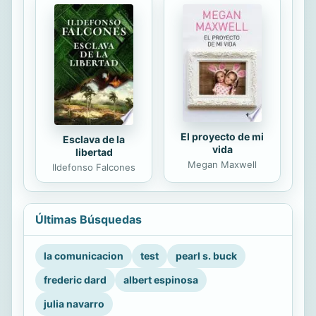
El proyecto de mi
Esclava de la
vida
libertad
Megan Maxwell
Ildefonso Falcones
Últimas Búsquedas
la comunicacion
test
pearl s. buck
frederic dard
albert espinosa
julia navarro