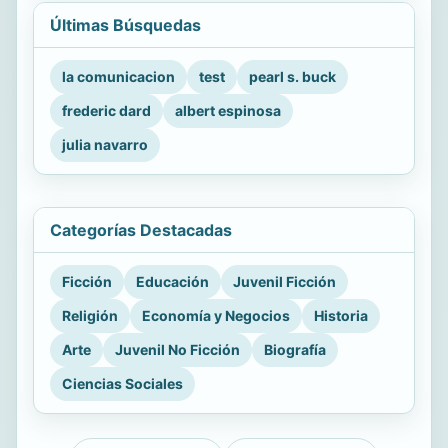
Últimas Búsquedas
la comunicacion
test
pearl s. buck
frederic dard
albert espinosa
julia navarro
Categorías Destacadas
Ficción
Educación
Juvenil Ficción
Religión
Economía y Negocios
Historia
Arte
Juvenil No Ficción
Biografía
Ciencias Sociales