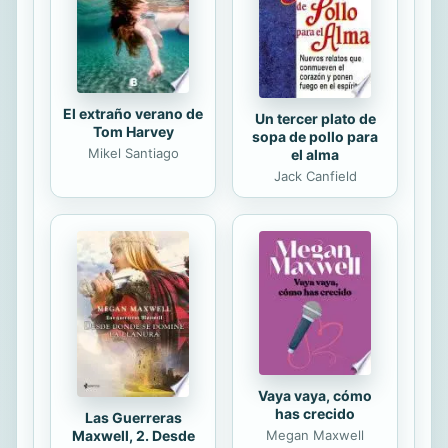
curricular del Instituto Cervantes,
Niveles de referencia (PCIC) ; cada
modulo presenta la opcion de...
El extraño verano de
Un tercer plato de
Tom Harvey
sopa de pollo para
Mikel Santiago
el alma
Jack Canfield
Vaya vaya, cómo
has crecido
Las Guerreras
Maxwell, 2. Desde
Megan Maxwell