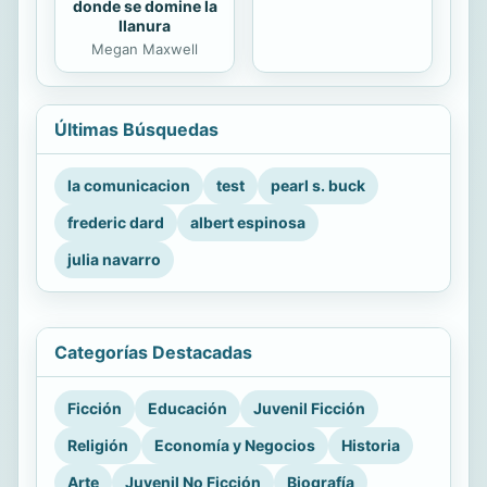
donde se domine la
llanura
Megan Maxwell
Últimas Búsquedas
la comunicacion
test
pearl s. buck
frederic dard
albert espinosa
julia navarro
Categorías Destacadas
Ficción
Educación
Juvenil Ficción
Religión
Economía y Negocios
Historia
Arte
Juvenil No Ficción
Biografía