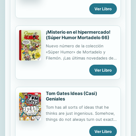
y su madre emprenderán un
Ver Libro
peligroso y emocionante viaje hacia
el Sena de Reloncaví, un lugar lleno
de rincones mágicos.
¡Misterio en el hipermercado!
(Súper Humor Mortadelo 66)
Nuevo número de la colección
«Súper Humor» de Mortadelo y
Filemón. ¡Las últimas novedades de
Mortadelo y Filemón recogidas en un
Ver Libro
solo libro! Este álbum contiene la
aventura de ¡Misterio en el
hipermercado! y una recopilación de
material variado de Ibáñez. En
Tom Gates Ideas (Casi)
¡Misterio en el hipermercado!,
Geniales
Mortadelo y Filemón han de viajar al
pueblo de Valdetrasto para mediar
Tom has all sorts of ideas that he
en una pelea entre el alcalde y el
thinks are just ingenious. Somehow,
dueño del hiper de la ciudad, que
things do not always turn out exactly
está causando serios problemas de
like he plans.
convivencia. Misión por España,
Ver Libro