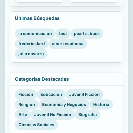
Últimas Búsquedas
la comunicacion
test
pearl s. buck
frederic dard
albert espinosa
julia navarro
Categorías Destacadas
Ficción
Educación
Juvenil Ficción
Religión
Economía y Negocios
Historia
Arte
Juvenil No Ficción
Biografía
Ciencias Sociales