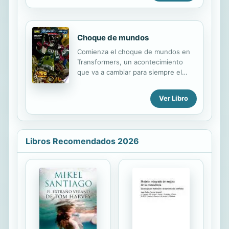
aventura en la cual los dos agentes
de la T.I.A. han de cumplir una misión
que les ...
Choque de mundos
Comienza el choque de mundos en
Transformers, un acontecimiento
que va a cambiar para siempre el
universo. Optimus Prime y sus
compañeros van a tener que
Ver Libro
enfrentarse a la mayor amenaza que
hayan conocido jamás. Comienza el
principio del fin.
Libros Recomendados 2026