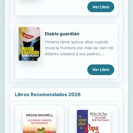
suficientemente extraña para el
lengua, lo oral, lo dicho y lo
Ver Libro
obsesivo Patrick, que padece el
recordado, aunque también lo
síndrome de Asperger, incluso antes
olvidado. Una mujer italiana,...
de tratar de...
Diablo guardián
Violetta tiene quince años cuando
cruza la frontera con más de cien mil
dólares robados a sus padres,
asimismo excelentes amigos de lo
ajeno. Azarosamente desembarcada
Ver Libro
en Nueva York, sobrevive durante
cuatro años a todo tren. Para
mantener ese ritmo acelerado,
todavía más por el polvo blanco que
Libros Recomendados 2026
introduce por su nariz en cantidades
generosas, se enseña a enganchar
hombres en lobbies de hoteles
lujosos. No sabe, ni le interesa, la
cantidad de leyes, límites y
preceptos a los que pasa por encima
pero lo que Violetta sí sabe es que