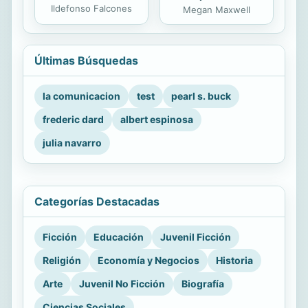
Ildefonso Falcones
Megan Maxwell
Últimas Búsquedas
la comunicacion
test
pearl s. buck
frederic dard
albert espinosa
julia navarro
Categorías Destacadas
Ficción
Educación
Juvenil Ficción
Religión
Economía y Negocios
Historia
Arte
Juvenil No Ficción
Biografía
Ciencias Sociales