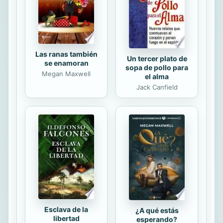
es tiempo de arrojar los dados y
cerrar los ojos, casi...
Las ranas también
Un tercer plato de
se enamoran
sopa de pollo para
Megan Maxwell
el alma
Jack Canfield
Esclava de la
¿A qué estás
libertad
esperando?