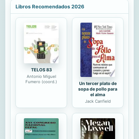
de la imagen de aventurero impulsivo
Libros Recomendados 2026
y temerario que lo caracterizó y que
ha hecho de él una leyenda del
fotoperiodismo, Capa habla de sí
mismo claramente y revela la herida
original que determinó toda su
existencia. «Si tus fotografías no son
suficientemente buenas, es que no
te has acercado bastante». ...
TELOS 83
Antonio Miguel
Fumero (coord.)
Un tercer plato de
sopa de pollo para
el alma
Jack Canfield