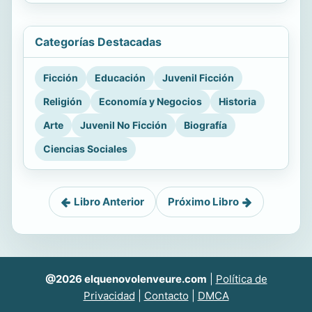
Categorías Destacadas
Ficción
Educación
Juvenil Ficción
Religión
Economía y Negocios
Historia
Arte
Juvenil No Ficción
Biografía
Ciencias Sociales
Libro Anterior
Próximo Libro
@2026 elquenovolenveure.com
|
Política de
Privacidad
|
Contacto
|
DMCA