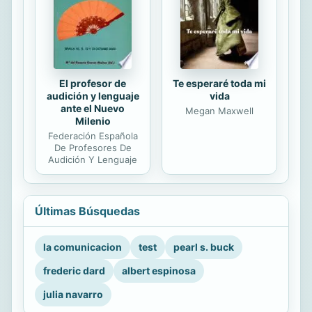
El profesor de
Te esperaré toda mi
audición y lenguaje
vida
ante el Nuevo
Megan Maxwell
Milenio
Federación Española
De Profesores De
Audición Y Lenguaje
Últimas Búsquedas
la comunicacion
test
pearl s. buck
frederic dard
albert espinosa
julia navarro