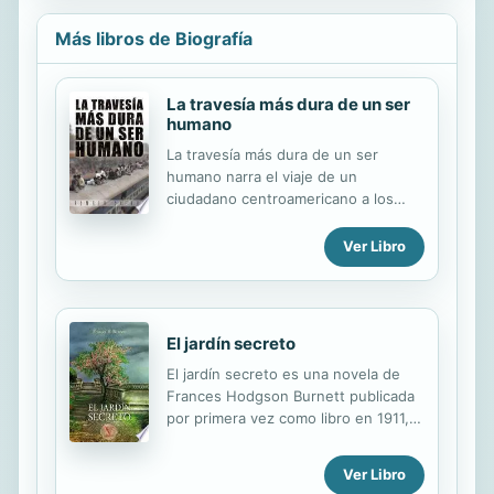
Más libros de Biografía
La travesía más dura de un ser
humano
La travesía más dura de un ser
humano narra el viaje de un
ciudadano centroamericano a los
Estados Unidos en busca de una
mejor vida. Un camino difícil y
Ver Libro
arriesgado que no todo el mundo
está dispuesto a hacer para lograr
sus sueños. Una travesía en el tren
de la muerte. Una experiencia
El jardín secreto
inimaginable contada por su
El jardín secreto es una novela de
protagonista.
Frances Hodgson Burnett publicada
por primera vez como libro en 1911,
luego de ser serializada en la revista
The American Magazine, entre
Ver Libro
noviembre de 1910 y agosto de 1911.